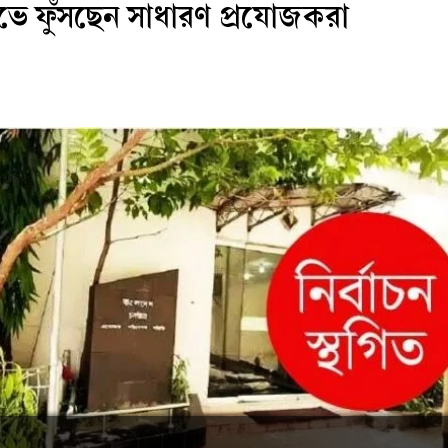
োভে ফুঁসছেন সাধারণ প্রযোজকরা