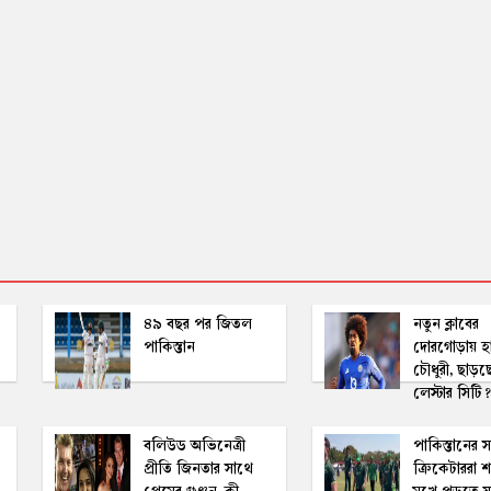
৪৯ বছর পর জিতল
নতুন ক্লাবের
পাকিস্তান
দোরগোড়ায় হ
চৌধুরী, ছাড়ছ
লেস্টার সিটি?
!
ব‌লিউড অ‌ভি‌নেত্রী
পাকিস্তানের 
প্রীতি জিনতার সাথে
ক্রিকেটাররা শা