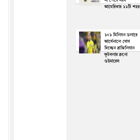
না পেয়ে সরব
আমেরিকার ১১টি শহর
১০১ মি‌লিয়ন ডলা‌রে
আর্সেনা‌লে যোগ
দি‌চ্ছেন ব্রা‌জি‌লিয়ান
ফুটবলার ব্রুনো
গুইমারেস