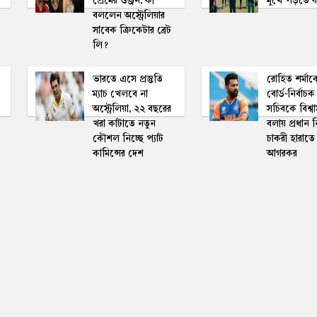
প্রেমের গুঞ্জন, কী
মুখে পড়তে য
বললেন অ‌স্ট্রেলিয়ার
সা‌বেক ক্রিকেটার ব্রেট
লি?
ভারতে এসে প্রস্তুতি
রোহিত শর্মা‌
ম্যাচ খেলবে না
বোর্ড-নির্বাচক দ্
অস্ট্রেলিয়া, ২২ বছরের
সচিবকে বিশ্
খরা কাটাতে নতুন
বলায় প্রধান নি
কৌশল নিচ্ছে প‌্যাট
চাকরী হারা‌ত
কামিন্সের দেশ
আগরকর