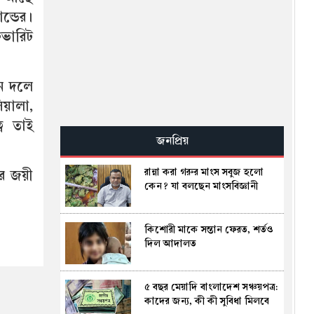
পাকিস্তানে ধর্ষণের অভিযোগে
ন্ডের।
তদন্তাধীন নেতার এমপি হওয়া নিয়ে
বিতর্ক
েভারিট
হরমুজ খুলতে যুক্তরাষ্ট্রের জন্য নতুন
শর্ত দিল ইরান
ান দলে
িয়ালা,
গর্ভবতী নারীর ১০ তলা থেকে পড়ে
্ব তাই
মৃত্যু, অলৌকিকভাবে বেঁচে গেল
জনপ্রিয়
অনাগত শিশু!
রান্না করা গরুর মাংস সবুজ হলো
ের জয়ী
পুলিশের ৭ কর্মকর্তাকে বদলি
কেন? যা বলছেন মাংসবিজ্ঞানী
কিশোরী মাকে সন্তান ফেরত, শর্তও
অপরিকল্পিত নগরায়ন, গাছ কাটা
দিল আদালত
এবং গ্রামীণ পরিবেশ নষ্ট হওয়ার
কারণে কাউ ফল হারিয়ে যাচ্ছে
৫ বছর মেয়াদি বাংলাদেশ সঞ্চয়পত্র:
ধামরাইয়ে ইটবোঝাই ট্রাকের চাপায়
কাদের জন্য, কী কী সুবিধা মিলবে
মোটরসাইকেল আরোহী নিহত,