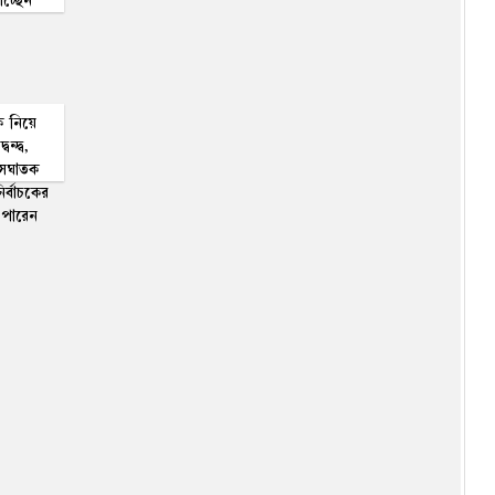
াচ্ছেন
রাতারাতি কোটিপতি হতে বান্ধবীদের
সঙ্গে পর্নোগ্রাফি তৈরি, সফলতা
আসতেই সব ভেস্তে দিল পুলিশ!
(ভিডিও)
চট্টগ্রামে ট্র্যাফিক ব্যবস্থাপনায়
নিয়োজিত শিক্ষার্থীদের অব্যাহতি
কে নিয়ে
বন্দ্ব,
বাসঘাতক
৬ মাসের মূল্যায়নে বাড়তে পারে
র্বাচ‌কের
মন্ত্রিসভার আকার, বদলাতে পারে
ে পারেন
দায়িত্ব
অভিনেতা ইলিয়াস কাঞ্চন অসুস্থ:
লন্ডনে চিকিৎসা, এখন কিছুটা
উন্নতি