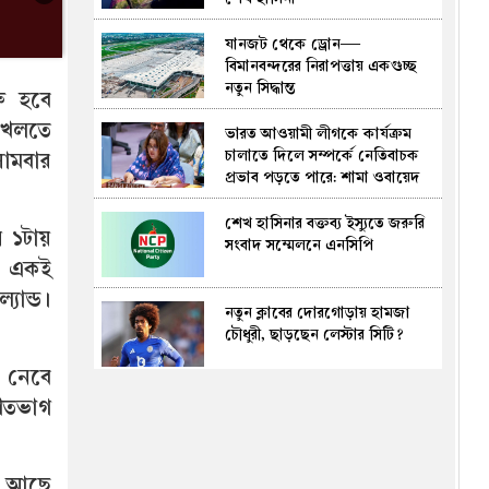
যানজট থেকে ড্রোন—
বিমানবন্দরের নিরাপত্তায় একগুচ্ছ
নতুন সিদ্ধান্ত
ু হ‌বে
খেল‌তে
ভারত আওয়ামী লীগকে কার্যক্রম
চালাতে দিলে সম্পর্কে নেতিবাচক
ামবার
প্রভাব পড়তে পারে: শামা ওবায়েদ
শেখ হাসিনার বক্তব্য ইস্যুতে জরুরি
 ১টায়
সংবাদ সম্মেলনে এনসিপি
। একই
যান্ড।
নতুন ক্লাবের দোরগোড়ায় হামজা
চৌধুরী, ছাড়ছেন লেস্টার সিটি?
য নেবে
৩ মন্ত্রণালয় ও ১ বিভাগে নতুন সচিব
 শতভাগ
লও আছে