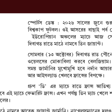
স্পোর্টস ডেস্ক : ২০২৬ সা‌লের জু‌নে শুর
বিশ্বকাপ ফুটবল। ওই আস‌রের বাছাই পর্ব 
ইউরোপিয়ান অঞ্চলের ম্যাচে আজ সে
দিবাগত রাতে মাঠে নামবে তিন জায়ান্ট।
সোমবার (১৩ অক্টোবর) দিবাগত রাত পৌনে
ওয়েলসের মোকাবিলা করবে বেলজিয়াম
সময় জার্মানির মুখোমুখি হবে নর্দান আয়ারল্
আর আইসল্যান্ড খেলবে ফ্রান্সের বিপক্ষে।
গ্রুপ ‘ডি’ এর ম্যাচে রাতে ফ্রান্স আতিথ্
ে এই ম্যাচে ফেভারিট ফ্রান্স। এখন পর্যন্ত তিন ম্যাচ খেলে
দলের।
 মাঠে নামবে আরেক জায়ান্ট জার্মানি। নাগেলসম্যানের দ