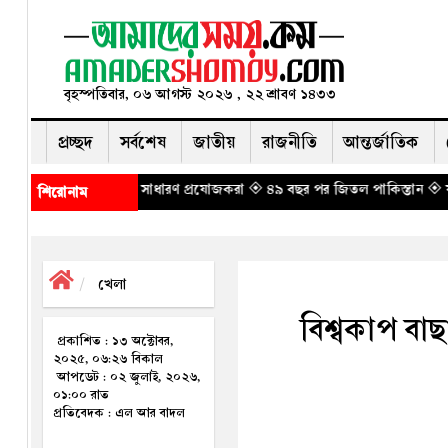
বৃহস্পতিবার, ০৬ আগস্ট ২০২৬ , ২২ শ্রাবণ ১৪৩৩
প্রচ্ছদ
সর্বশেষ
জাতীয়
রাজনীতি
আন্তর্জাতিক
সছেন সাধারণ প্রযোজকরা
◈ ৪৯ বছর পর জিতল পাকিস্তান
◈ যানজট থেকে ড্রোন—বিমা
শিরোনাম
খেলা
বিশ্বকাপ বাছা
প্রকাশিত : ১৩ অক্টোবর,
২০২৫, ০৬:২৬ বিকাল
আপডেট : ০২ জুলাই, ২০২৬,
০১:০০ রাত
প্রতিবেদক : এল আর বাদল