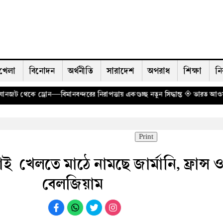
খেলা
বিনোদন
অর্থনীতি
সারাদেশ
অপরাধ
শিক্ষা
নি
নবন্দরের নিরাপত্তায় একগুচ্ছ নতুন সিদ্ধান্ত
◈ ভারত আওয়ামী লীগকে কার্যক্রম চ
Print
ই খেল‌তে মা‌ঠে নাম‌ছে জার্মানি, ফ্রান্স 
বেলজিয়াম