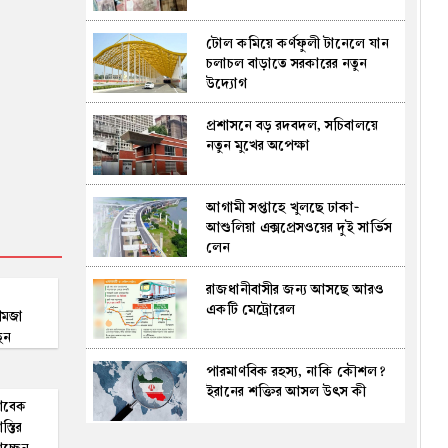
আহত ৩
টোল কমিয়ে কর্ণফুলী টানেলে যান
তনু হত্যা: সাবেক সেনাসদস্য
চলাচল বাড়াতে সরকারের নতুন
হাফিজুরের জামিন বাতিল,
উদ্যোগ
আত্মসমর্পণের নির্দেশ
প্রশাসনে বড় রদবদল, সচিবালয়ে
ফরিদপুরে লোডশেডিং-দ্রব্যমূল্যে
নতুন মুখের অপেক্ষা
অতিষ্ঠ জনজীবন, প্রধানমন্ত্রী বরাবর
স্মারকলিপি
আগামী সপ্তাহে খুলছে ঢাকা-
‘জুলাইয়ের বিজয় কোনো ব্যক্তি বা
আশুলিয়া এক্সপ্রেসওয়ের দুই সার্ভিস
দলের নয়, এটি ১৮ কোটি মানুষের
লেন
বিজয়’ : পররাষ্ট্র প্রতিমন্ত্রী
রাজধানীবাসীর জন্য আসছে আরও
প্রথম শ্রেণিতে ভর্তি লটারিতেই,
একটি মেট্রোরেল
দ্বিতীয় থেকে নবম শ্রেণিতে হবে
ামজা
পরীক্ষা, এসএসসির ফল ১০ আগস্ট
েন
পারমাণবিক রহস্য, নাকি কৌশল?
মুকসুদপুরে দুই লাখ টাকার অবৈধ
ইরানের শক্তির আসল উৎস কী
চায়না জাল ধ্বংস
সাবেক
স্তির