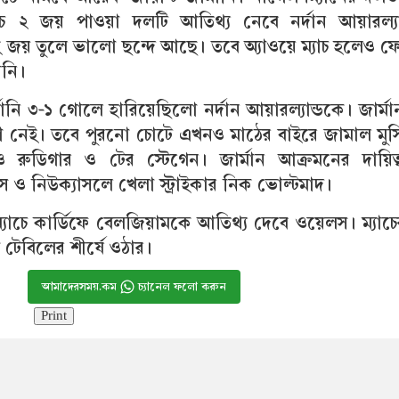
াচে ২ জয় পাওয়া দলটি আতিথ্য নেবে নর্দান আয়ারল্যা
ই জয় তুলে ভালো ছন্দে আছে। তবে অ্যাওয়ে ম্যাচ হলেও ফ
ানি।
মানি ৩-১ গোলে হারিয়েছিলো নর্দান আয়ারল্যান্ডকে। জার্ম
া নেই। তবে পুরনো চোটে এখনও মাঠের বাইরে জামাল মুস
নিও রুডিগার ও টের স্টেগেন। জার্মান আক্রমনের দায়িত
রটস ও নিউক্যাসলে খেলা স্ট্রাইকার নিক ভোল্টমাদ।
্যাচে কার্ডিফে বেলজিয়ামকে আতিথ্য দেবে ওয়েলস। ম্যাচ
 টেবিলের শীর্ষে ওঠার।
আমাদেরসময়.কম
চ্যানেল ফলো করুন
Print