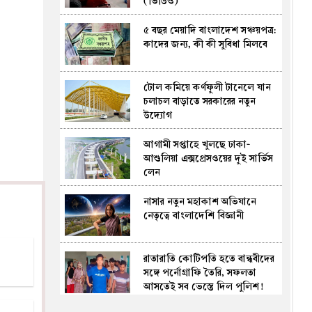
(ভিডিও)
করছে বিসিবি
৫ বছর মেয়াদি বাংলাদেশ সঞ্চয়পত্র:
হরমুজ প্রণালি খুলতে যুক্তরাষ্ট্রকে
কাদের জন্য, কী কী সুবিধা মিলবে
ইরানের ৫ শর্ত
টোল কমিয়ে কর্ণফুলী টানেলে যান
রোমে আটকে পড়া বিমানের যাত্রীরা
চলাচল বাড়াতে সরকারের নতুন
দুপুরে পৌঁছাবেন দেশে
উদ্যোগ
আগামী সপ্তাহে খুলছে ঢাকা-
র‍্যাব থেকে এসআরবি, কতটা
আশুলিয়া এক্সপ্রেসওয়ের দুই সার্ভিস
বদলাবে পুরোনো কাঠামো?
লেন
নাসার নতুন মহাকাশ অভিযানে
ইসরাইলি তরুণদের মধ্যে
নেতৃত্বে বাংলাদেশি বিজ্ঞানী
ক্যানসারের ঝুঁকি বাড়াচ্ছে যে
প্রবণতা
রাতারাতি কোটিপতি হতে বান্ধবীদের
বঙ্গোপসাগরে লঘুচাপ, দেশজুড়ে
সঙ্গে পর্নোগ্রাফি তৈরি, সফলতা
বৃষ্টি-বজ্রবৃষ্টির পূর্বাভাস
আসতেই সব ভেস্তে দিল পুলিশ!
(ভিডিও)