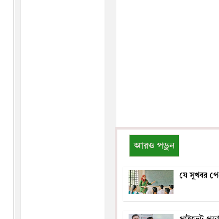
আরও পড়ুন
যে সুখবর পে