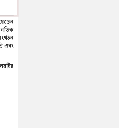
৬ মাসের মূল্যায়নে বাড়তে পারে
মন্ত্রিসভার আকার, বদলাতে পারে
দায়িত্ব
য়েছেন
বাংলাদেশে প্রথমবার চালু হচ্ছে ই-
জনৈতিক
ভিসা, ৫০ লাখ ডলার বিনিয়োগে
মিলবে ভিসামুক্ত ভ্রমণ সুবিধা
 সংগঠন
তি এবং
বাবা-মায়ের সম্পত্তিতে মেয়ের অংশ
কত? ভাই সম্পত্তি না দিলে বোন
কী করবেন? জানালেন সুপ্রিম
ালয়টির
কোর্টের আইনজীবী
১২০০ কমলা গাছ কাটার ঘটনায়
আলোচিত বন কর্মকর্তা রংপুরে
বদলি