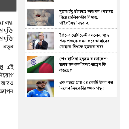
যুক্তরাষ্ট্রে উটাহতে দাবানল নেভাতে
গিয়ে হেলিকপ্টার বিধ্বস্ত,
্যালয়,
পাইলটসহ নিহত ২
রযুক্তি
ইরা‌নের প্রেসি‌ডেন্ট বল‌লেন, যু‌দ্ধে
ুক্তি
শত্রু পক্ষ‌কে দমন ক‌রে আমাদের
ে নতুন
যোদ্ধারা বিশ্বকে হতবাক করে
দিয়েছে
শেখ হাসিনা ইস্যুতে বাংলাদেশ-
ভারত সম্পর্কে টানাপোড়েন কি
াপ্ত এই
বাড়ছে?
 নিয়োগ
এক বছ‌রে প্রায় ২৪ কোটি টাকা কর
। আরও
দিলেন ‌ক্রিকেটার ঋষভ পন্থ!
্ঞাপন
বেসরকারি জ্বালানি তেল আমদানি
নীতিমালা নিয়ে বিভ্রান্তি, স্বচ্ছতা ও
প্রতিযোগিতার আশ্বাস জ্বালানি
বিভাগের