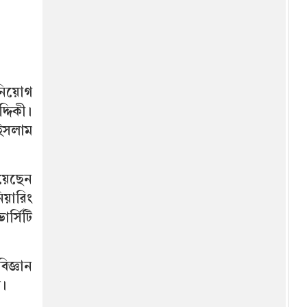
 নিয়োগ
্দিকী।
ইসলাম
েয়েছেন
নিয়ারিং
র্সিটি
িজ্ঞান
দ।