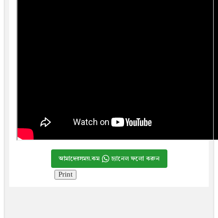
আমাদেরসময়.কম
চ্যানেল ফলো করুন
Print