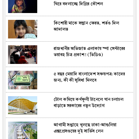
ঘিরে বদলাচ্ছে দিল্লির কৌশল
ধর‌নের ক্রিকেট থে‌কে দুই বছরের নি‌ষিদ্ধ হ‌লেন
হামজা
কিশোরী মাকে সন্তান ফেরত, শর্তও দিল
কক্সবাজারে মহেশখালীতে যেসব কর্মসূচিতে
আদালত
অংশ নেবেন প্রধানমন্ত্রী
রাজধানীর অভিজাত এলাকায় স্পা সেন্টারের
আগামী আইপিএলে ‌খেল‌বেন না কো‌নো
ভয়াবহ চিত্র প্রকাশ! (ভিডিও)
অস্ট্রেলিয়ান?
৫ বছর মেয়াদি বাংলাদেশ সঞ্চয়পত্র: কাদের
ব্রাহ্মণবাড়িয়ায় জেলা পরিষদের উদ্যোগে
জন্য, কী কী সুবিধা মিলবে
মেধাবী শিক্ষার্থীকে শিক্ষাবৃওি ও উপকরন
প্রদান
টোল কমিয়ে কর্ণফুলী টানেলে যান চলাচল
তাঁর কীর্তিকেও ছাপিয়ে যাবে বড় ছেলে, বিশ্বাস
বাড়াতে সরকারের নতুন উদ্যোগ
করেন ক্রিশ্চিয়া‌নো রোনালদো
আগামী সপ্তাহে খুলছে ঢাকা-আশুলিয়া
ট‌নি হেমিংয়ের অধীনে পিচ কিউরেটর
এক্সপ্রেসওয়ের দুই সার্ভিস লেন
লেভেল-১ কোর্সের আয়োজন করছে বিসিবি