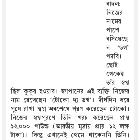
বাদল:
নিজের
নামের
পাশে
বসিয়েছে
ন ‘ডগ’
পদবি।
ছোট
থেকেই
তাঁর স্বপ্ন
ছিল কুকুর হওয়ার। জাপানের এই ব্যক্তি নিজের
নাম রেখেছেন ‘টোকো দ্য ডগ’। দীর্ঘদিন ধরে
পুষে রাখা স্বপ্ন অবশেষে পূরণ করেছেন টোকো।
নিজের স্বপ্নপূরণে তিনি খরচ করেছেন প্রায়
১২,০০০ পাউন্ড (ভারতীয় মুদ্রায় প্রায় ১২ লক্ষ
টাকা)। কিন্তু এখানেই থেমে থাকেননি তিনি।