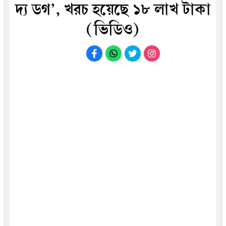
দ্য ডগ’, খরচ হ‌য়ে‌ছে ১৮ লাখ টাকা
(ভিডিও)