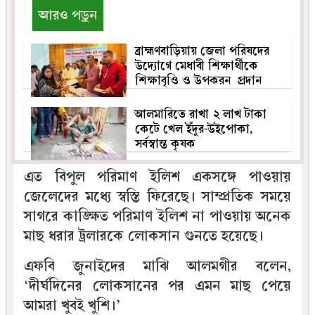
আরও পড়ুন
ব্রাহ্মণবাড়িয়ায় জেলা পরিষদের
উদ্যোগে মেধাবী শিক্ষার্থীকে
শিক্ষাবৃওি ও উপকরন প্রদান
আলমারিতে রাখা ২ লাখ টাকা
কেটে খেল ইঁদুর-উইপোকা,
সর্বস্বান্ত কৃষক
এত বিপুল পরিমাণ ইলিশ একসঙ্গে পাওয়ায়
জেলেদের মধ্যে স্বস্তি ফিরেছে। সাম্প্রতিক সময়ে
সাগরে কাঙ্ক্ষিত পরিমাণ ইলিশ না পাওয়ায় অনেক
মাছ ধরার ট্রলারকে লোকসান গুনতে হয়েছে।
এফবি জুনাইদের মাঝি আলমগীর বলেন,
‘দীর্ঘদিনের লোকসানের পর এমন মাছ পেয়ে
আমরা খুবই খুশি।’