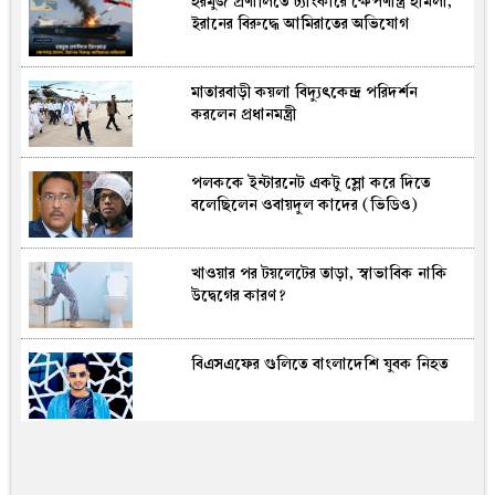
হরমুজ প্রণালিতে ট্যাংকারে ক্ষেপণাস্ত্র হামলা,
ইরানের বিরুদ্ধে আমিরাতের অভিযোগ
মাতারবাড়ী কয়লা বিদ্যুৎকেন্দ্র পরিদর্শন
করলেন প্রধানমন্ত্রী
পলককে ইন্টারনেট একটু স্লো করে দিতে
বলেছিলেন ওবায়দুল কাদের (ভিডিও)
খাওয়ার পর টয়লেটের তাড়া, স্বাভাবিক নাকি
উদ্বেগের কারণ?
বিএসএফের গুলিতে বাংলাদেশি যুবক নিহত
৪৬ মণ ইলিশে জেলেদের মুখে হাসি, বিক্রি
৪৮ লাখ ৫০ হাজার টাকায়