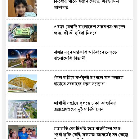
কিশোরী মাকে সন্তান ফেরত, শর্তও দিল
রাষ্ট্রপতি নির্বাচন: বিএনপির পক্ষে দুই
আদালত
মনোনয়নপত্র সংগ্রহ
৫ বছর মেয়াদি বাংলাদেশ সঞ্চয়পত্র: কাদের
যুক্তরাষ্ট্রে উটাহতে দাবানল নেভাতে গিয়ে
জন্য, কী কী সুবিধা মিলবে
হেলিকপ্টার বিধ্বস্ত, পাইলটসহ নিহত ২
নাসার নতুন মহাকাশ অভিযানে নেতৃত্বে
ইরা‌নের প্রেসি‌ডেন্ট বল‌লেন, যু‌দ্ধে শত্রু পক্ষ‌কে
বাংলাদেশি বিজ্ঞানী
দমন ক‌রে আমাদের যোদ্ধারা বিশ্বকে হতবাক
করে দিয়েছে
টোল কমিয়ে কর্ণফুলী টানেলে যান চলাচল
শেখ হাসিনা ইস্যুতে বাংলাদেশ-ভারত সম্পর্কে
বাড়াতে সরকারের নতুন উদ্যোগ
টানাপোড়েন কি বাড়ছে?
আগামী সপ্তাহে খুলছে ঢাকা-আশুলিয়া
এক বছ‌রে প্রায় ২৪ কোটি টাকা কর দিলেন
এক্সপ্রেসওয়ের দুই সার্ভিস লেন
‌ক্রিকেটার ঋষভ পন্থ!
রাতারাতি কোটিপতি হতে বান্ধবীদের সঙ্গে
বেসরকারি জ্বালানি তেল আমদানি নীতিমালা
পর্নোগ্রাফি তৈরি, সফলতা আসতেই সব ভেস্তে
নিয়ে বিভ্রান্তি, স্বচ্ছতা ও প্রতিযোগিতার আশ্বাস