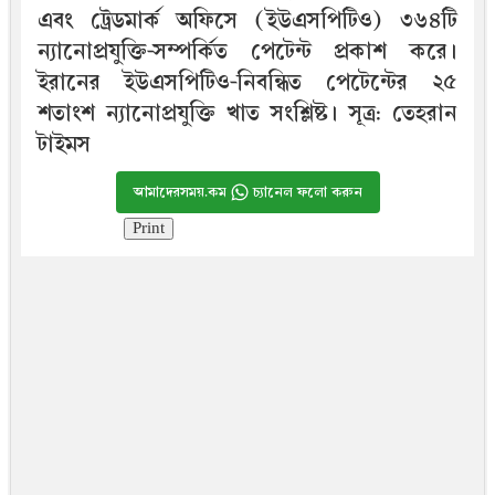
এবং ট্রেডমার্ক অফিসে (ইউএসপিটিও) ৩৬৪টি
ন্যানোপ্রযুক্তি-সম্পর্কিত পেটেন্ট প্রকাশ করে।
ইরানের ইউএসপিটিও-নিবন্ধিত পেটেন্টের ২৫
শতাংশ ন্যানোপ্রযুক্তি খাত সংশ্লিষ্ট। সূত্র: তেহরান
টাইমস
আমাদেরসময়.কম
চ্যানেল ফলো করুন
Print