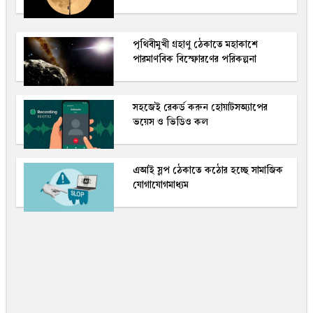
পৃথিবীমুখী গ্রহাণু ঠেকাতে মহাকাশে
পারমাণবিক বিস্ফোরণের পরিকল্পনা
সহজেই রেকর্ড করুন হোয়াটসঅ্যাপের
ভয়েস ও ভিডিও কল
এআই স্লপ ঠেকাতে কঠোর হচ্ছে সামাজিক
যোগাযোগমাধ্যম