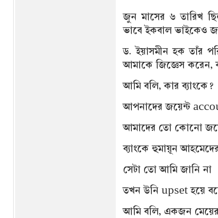
জুন মাসের ৬ তারিখ ছি
ভাবে ইকবাল ভাইকেও জ
ড. ইয়াসমীন হক তাঁর প
আমাকে জিজ্ঞেস করেন, ব
আমি বলি, কার ব‍্যাংকে?
আপনাদের জয়েন্ট acco
আমাদের তো কোনো জয়ে
ব‍্যাংকে হুমায়ূন আহমে
সেটা তো আমি জানি না
তখন উনি upset হয়ে বল
আমি বলি, একজন মেয়ের স