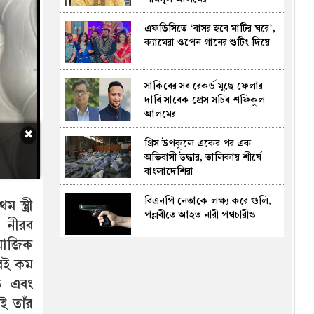
এফডিসিতে ‘বাসর হবে মাটির ঘরে’,
ক্যামেরা ওপেন গানের শুটিং দিয়ে
সাকিবের সব রেকর্ড মুছে ফেলার
দাবি সাবেক প্রেস সচিব শফিকুল
আলমের
✖
গ্রিস উপকূলে একের পর এক
অভিবাসী উদ্ধার, তালিকায় শীর্ষে
বাংলাদেশিরা
বিএনপি নেতাকে লক্ষ্য করে গুলি,
 স্ত্রী
পল্লবীতে আহত নারী পথচারীও
ে নীরব
মাজিক
সৌদিকে ঘিরে ইরানি মিত্রদের
ুবই কম
সমন্বিত হামলার শঙ্কা, লক্ষ্যবস্তু
ি এবং
জ্বালানি স্থাপনা ও বন্দর
ই তাঁর