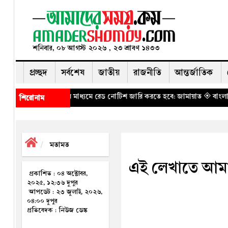
শনিবার, ০৮ আগস্ট ২০২৬ , ২৩ শ্রাবণ ১৪৩৩
প্রচ্ছদ
সর্বশেষ
জাতীয়
রাজনীতি
আন্তর্জাতিক
লের মাধ্যমে রেড নোটিশ জারি করতে হবে: জামায়াত
◈ বাংলাদেশ থেকে আনারস নে
শিরোনাম
মতামত
এই লেখাতে আমার
প্রকাশিত : ০৪ অক্টোবর,
২০২৫, ১২:৩৬ দুপুর
আপডেট : ২৩ জুলাই, ২০২৬,
০৪:০০ দুপুর
প্রতিবেদক : নিউজ ডেস্ক