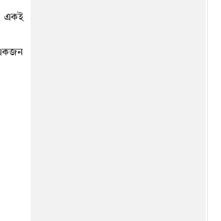
় একই
 একজন