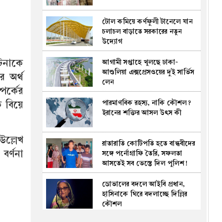
স্থলবন্দরে
টোল কমিয়ে কর্ণফুলী টানেলে যান
গুনাহ মাফ থেকে জান্নাত, দান-
চলাচল বাড়াতে সরকারের নতুন
সদকার অসীম ফজিলত
উদ্যোগ
ঘটনাকে
আগামী সপ্তাহে খুলছে ঢাকা-
অপপ্রচারকারীদের বিরুদ্ধে আইনানুগ
আশুলিয়া এক্সপ্রেসওয়ের দুই সার্ভিস
ব্যবস্থা নেওয়ার হুঁশিয়ারি পুলিশের
 অর্থ
লেন
পর্কের
পারমাণবিক রহস্য, নাকি কৌশল?
বিয়ে
এক ফোনে ৩৮ ক্যাসিনো অ্যাপ
ইরানের শক্তির আসল উৎস কী
চালিয়ে জুয়ার নেটওয়ার্ক, যুবক
গ্রেপ্তার
উল্লেখ
রাতারাতি কোটিপতি হতে বান্ধবীদের
চরভদ্রাসনে কোটি টাকার ব্রিজ, নেই
বর্ণনা
সঙ্গে পর্নোগ্রাফি তৈরি, সফলতা
সংযোগ সড়ক
আসতেই সব ভেস্তে দিল পুলিশ!
(ভিডিও)
ডোভালের বদলে আইবি প্রধান,
সংরক্ষণ করেই পর্যটনের উন্নয়নের
হাসিনাকে ঘিরে বদলাচ্ছে দিল্লির
চেষ্টা করতে হবে : স্বরাষ্ট্রমন্ত্রী
কৌশল