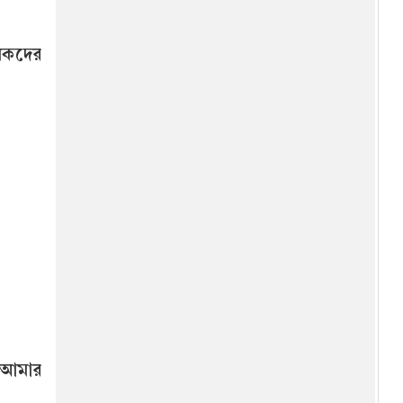
াবকদের
 আমার