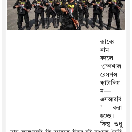
র‍্যাবের
নাম
বদলে
‘স্পেশাল
রেসপন্স
ব্যাটালিয়
ন—
এসআরবি
’ করা
হচ্ছে।
কিন্তু শুধু