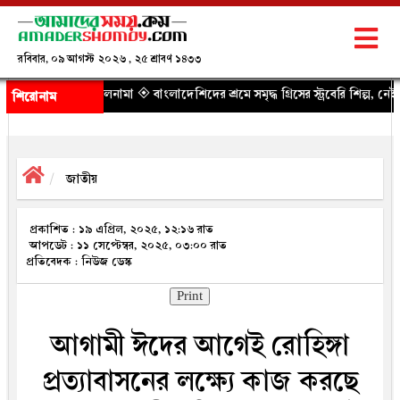
রবিবার, ০৯ আগস্ট ২০২৬ , ২৫ শ্রাবণ ১৪৩৩
মলনামা
◈ বাংলাদেশিদের শ্রমে সমৃদ্ধ গ্রিসের স্ট্রবেরি শিল্প, নেই প্রাপ্য স্বীকৃতি
◈ ডিজিটা
শিরোনাম
জাতীয়
প্রকাশিত : ১৯ এপ্রিল, ২০২৫, ১২:১৬ রাত
আপডেট : ১১ সেপ্টেম্বর, ২০২৫, ০৩:০০ রাত
প্রতিবেদক : নিউজ ডেস্ক
Print
আগামী ঈদের আগেই রোহিঙ্গা
প্রত্যাবাসনের লক্ষ্যে কাজ করছে