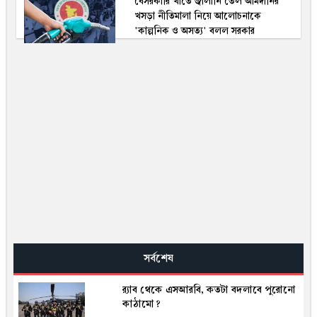
বেসরকারি খাতে জ্বালানি তেল আমদানির
খসড়া নীতিমালা নিয়ে আলোচনাকে
'কাল্পনিক ও অসত্য' বলল সরকার
সর্বশেষ
র‍্যাব থেকে এসআরবি, কতটা বদলাবে পুরোনো
কাঠামো?