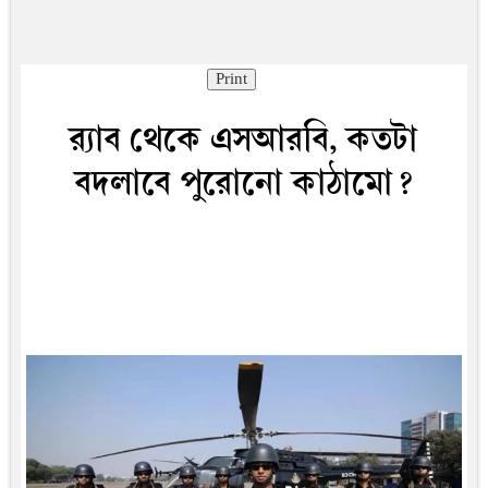
Print
র‍্যাব থেকে এসআরবি, কতটা
বদলাবে পুরোনো কাঠামো?