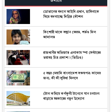
জনপ্রিয়
ডোভালের বদলে আইবি প্রধান, হাসিনাকে
বাংলাদেশিদের শ্রমে সমৃদ্ধ গ্রিসের স্ট্রবেরি শিল্প,
ঘিরে বদলাচ্ছে দিল্লির কৌশল
নেই প্রাপ্য স্বীকৃতি
কিশোরী মাকে সন্তান ফেরত, শর্তও দিল
আলমারিতে রাখা ২ লাখ টাকা কেটে খেল
আদালত
ইঁদুর-উইপোকা, সর্বস্বান্ত কৃষক
রাজধানীর অভিজাত এলাকায় স্পা সেন্টারের
ডিজিটাল ব্যাংকিংয়ে নতুন ঋণসুবিধা, বিল-
ভয়াবহ চিত্র প্রকাশ! (ভিডিও)
রিচার্জে মিলবে ৫ হাজার টাকা
৫ বছর মেয়াদি বাংলাদেশ সঞ্চয়পত্র: কাদের
ঋণ সংকোচনে হুমকিতে গ্রামীণ অর্থনীতি,
জন্য, কী কী সুবিধা মিলবে
বাড়ছে শঙ্কা
টোল কমিয়ে কর্ণফুলী টানেলে যান চলাচল
নতুন দায়িত্বে স্বরাষ্ট্রমন্ত্রীসহ ৬ মন্ত্রী-প্রতিমন্ত্রী,
বাড়াতে সরকারের নতুন উদ্যোগ
উচ্চপর্যায়ের কমিটি গঠন