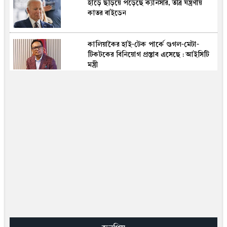
হাড়ে ছড়িয়ে পড়েছে ক্যানসার, তীব্র যন্ত্রণায়
কাতর বাইডেন
কালিয়াকৈর হাই-টেক পার্কে গুগল-মেটা-
টিকটকের বিনিয়োগ প্রস্তাব এসেছে : আইসিটি
মন্ত্রী
মিয়ানমারের নাগরিক সেজে দেশ ছাড়ার চেষ্টা,
বড় সাজ্জাদের সহযোগী আটক
হৃদরোগ-ডায়াবেটিসের ঝুঁকি কমাতে পারে
এলাচ, আছে আরও নানা গুণ
অতীতের ভুল মনে করে আক্ষেপ শাকিবের,
বললেন ‘এমন ভুল না করলেও পারতাম’
প্রধানমন্ত্রীর টেবিলে মন্ত্রী-প্রতিমন্ত্রীদের
আমলনামা