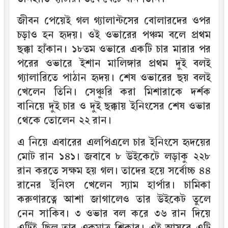
জীবন পেয়েই গল গ্যালান্টসের বোলারদের ওপর
চড়াও হন হৃদয়। ওই ওভারের পঞ্চম বলে প্রথম
ছক্কা হাঁকান। ১৮তম ওভারে একটি চার মারার পর
পরের ওভারে ইশান মালিঙ্গার প্রথম দুই বলই
গ্যালারিতে পাঠান হৃদয়। শেষ ওভারের ছয় বলই
খেলেন তিনি। সেঞ্চুরি করা মিশারাকে দর্শক
বানিয়ে দুই চার ও দুই ছক্কায় ইনিংসের শেষ ওভার
থেকে তোলেন ২২ রান।
এ নিয়ে এবারের এলপিএলে চার ইনিংসে হৃদয়ের
মোট রান ১৪১। জবাবে ৮ উইকেটে লড়াকু ২২৮
রান করতে সক্ষম হয় গল। তাদের হয়ে সর্বোচ্চ ৪৪
রানের ইনিংস খেলেন স্যাম হার্পার। চামিকা
করুণারত্নে আশা জাগালেও তার উইকেট তুলে
নেন সাকিব। ৩ ওভার বল করে ৩৬ রান দিয়ে
এটিই ছিল তার একমাত্র শিকার। এই আসরে এটি