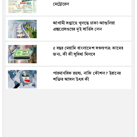
মেট্রোরেল
সংঘর্ষের আশঙ্কা: বিশ্লেষক
আগামী সপ্তাহে খুলছে ঢাকা-আশুলিয়া
দক্ষিণ এশিয়ায় নজর কাড়ল বাংলাদেশি টাকা
এক্সপ্রেসওয়ের দুই সার্ভিস লেন
৫ বছর মেয়াদি বাংলাদেশ সঞ্চয়পত্র: কাদের
আজ মধ্যরাতে চালু হচ্ছে এলএনজি টার্মিনাল
জন্য, কী কী সুবিধা মিলবে
পারমাণবিক রহস্য, নাকি কৌশল? ইরানের
ববি হাজ্জাজকে নতুন দায়িত্ব দিল সরকার
শক্তির আসল উৎস কী
রাতারাতি কোটিপতি হতে বান্ধবীদের সঙ্গে
পর্নোগ্রাফি তৈরি, সফলতা আসতেই সব ভেস্তে
দিল পুলিশ!(ভিডিও)
চট্টগ্রামে ট্র্যাফিক ব্যবস্থাপনায় নিয়োজিত
শিক্ষার্থীদের অব্যাহতি