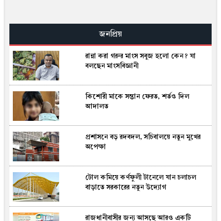
মাগুরায় সাকিবের বাড়িতে দুর্বৃত্তদের
অগ্নিসংযোগ, বিস্ফোরিত দুটি পেট্রলবোমা
জনপ্রিয়
(ভিডিও)
রান্না করা গরুর মাংস সবুজ হলো কেন? যা
ভারতে পাচারের সময় বেনাপোল কাস্টমসে দুই
বলছেন মাংসবিজ্ঞানী
স্বর্ণবারসহ পাসপোর্টধারী আটক
কিশোরী মাকে সন্তান ফেরত, শর্তও দিল
তড়িঘড়ি বৈঠক ডাকলেন ইনফান্তিনো, ফিফার
আদালত
বিরুদ্ধে ৪০ কোটি টাকার ব্ল্যাকমেলের
অভিযোগ এশিয়ার দেশের
প্রশাসনে বড় রদবদল, সচিবালয়ে নতুন মুখের
দক্ষিণ আফ্রিকার ফ্র্যাঞ্চাইজি লিগে সু‌যোগ
অপেক্ষা
পে‌লেন বাংলা‌দে‌শের রিশাদ হো‌সেন
টোল কমিয়ে কর্ণফুলী টানেলে যান চলাচল
মেজাজ হারি‌য়ে ঝা‌মেলায় জড়া‌লেন নেইমার
বাড়াতে সরকারের নতুন উদ্যোগ
রাজধানীবাসীর জন্য আসছে আরও একটি
দুর্বল চুক্তিতেই বাড়ছে ইরান যুদ্ধের নতুন