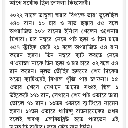
আগে সর্বোচ্চ ছিল জাফনা কিংসেরই।
২০২২ সালে ডাম্বুলা অরার বিপক্ষে তারা তুলেছিল
২৪০ রান। ১০ চার ও সাত ছক্কায় ৫৫ বলে
অপরাজিত ১০৮ রানের ইনিংস খেলেন ওপেনার
মিশারা। চার নম্বরে নেমে পাঁচ ছক্কা ও তিন চারে
২৫৭ স্ট্রাইক রেটে ২১ বলে অপরাজিত ৫৪ রান
করেন হৃদয়। তিন নম্বরে ব্যাট করতে নেমে
খাওয়াজা নাফে তিন ছক্কা ও চার চারে ৩২ বলে ৫৪
রান করেন। মূলত তৌহিদ হৃদয়ের শেষ দিকের
ঝড়ো ব্যাটিংয়েই বিশাল পুঁজি পায় জাফনা। ১৫
ওভার শেষে যেখানে তাদের সংগ্রহ ছিল ১
উইকেটে ১৭১ রান, সেখানে শেষ পাঁচ ওভারে তারা
তোলে ৭১ রান। ১৬তম ওভারে ব্যাটিংয়ে নামেন
হৃদয়। ১৭তম ওভারে থারিন্দু রাতনায়েকের প্রথম
বলেই অবশ্য এলবিডব্লিউ হতে পারতেন এই
ডানহাতি ব্যাটার। তবে বেঁচে যান তিনি।