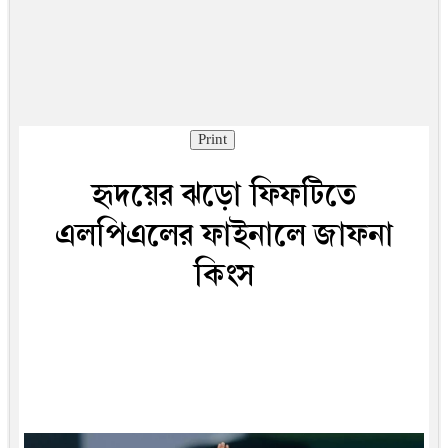
Print
হৃদয়ের ঝড়ো ফিফটিতে
এলপিএলের ফাইনালে জাফনা
কিংস