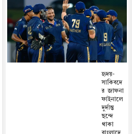
হৃদয়-
সাকিবদে
র জাফনা
ফাইনালে
দুর্দান্ত
ছন্দে
থাকা
বাংলাদে