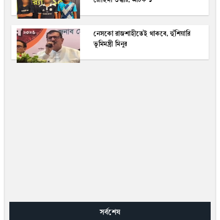
নেসকো রাজশাহীতেই থাকবে, হুঁশিয়ারি
ভূমিমন্ত্রী মিনুর
সর্বশেষ