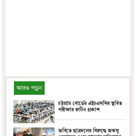
আরও পড়ুন
চট্টগ্রাম বোর্ডের এইচএসসির স্থগিত
পরীক্ষার রুটিন প্রকাশ
জবিতে ছাত্রদলের বিরুদ্ধে জকসু