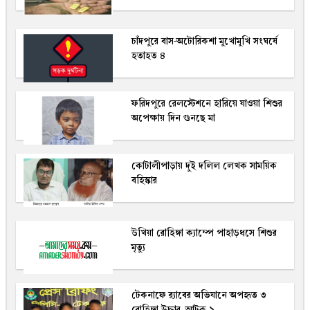
চাঁদপুরে বাস-অটোরিকশা মুখোমুখি সংঘর্ষে
হতাহত ৪
ফরিদপুরে রেলস্টেশনে হারিয়ে যাওয়া শিশুর
অপেক্ষায় দিন গুনছে মা
কোটালীপাড়ায় দুই দলিল লেখক সাময়িক
বহিস্কার
উখিয়া রোহিঙ্গা ক্যাম্পে পাহাড়ধসে শিশুর
মৃত্যু
টেকনাফে র‌্যাবের অভিযানে অপহৃত ৩
রোহিঙ্গা উদ্ধার, আটক ১