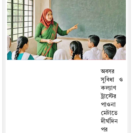
অবসর
সুবিধা ও
কল্যাণ
ট্রাস্টের
পাওনা
মেটাতে
দীর্ঘদিন
পর