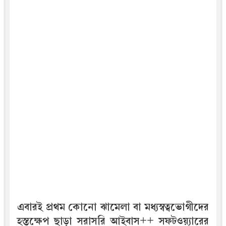
এবারই প্রথম কোনো ঝামেলা বা মধ্যস্বত্বভোগীদের
হস্তক্ষেপ ছাড়া সরাসরি আইবাস++ সফটওয়্যারের