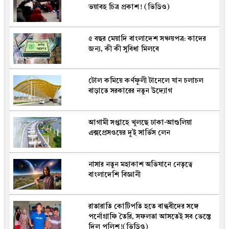
ভয়াবহ চিত্র প্রকাশ! (ভিডিও)
শর্ত
৫ বছর মেয়াদি বাংলাদেশ সঞ্চয়পত্র: কাদের
রোমে আটকে পড়া বিমানের যাত্রীরা দুপুরে
জন্য, কী কী সুবিধা মিলবে
পৌঁছাবেন দেশে
টোল কমিয়ে কর্ণফুলী টানেলে যান চলাচল
র‍্যাব থেকে এসআরবি, কতটা বদলাবে পুরোনো
বাড়াতে সরকারের নতুন উদ্যোগ
কাঠামো?
আগামী সপ্তাহে খুলছে ঢাকা-আশুলিয়া
ইসরাইলি তরুণদের মধ্যে ক্যানসারের ঝুঁকি
এক্সপ্রেসওয়ের দুই সার্ভিস লেন
বাড়াচ্ছে যে প্রবণতা
নাসার নতুন মহাকাশ অভিযানে নেতৃত্বে
বঙ্গোপসাগরে লঘুচাপ, দেশজুড়ে বৃষ্টি-বজ্রবৃষ্টির
বাংলাদেশি বিজ্ঞানী
পূর্বাভাস
রাতারাতি কোটিপতি হতে বান্ধবীদের সঙ্গে
চীনা ঋণে ভাটা, অনিশ্চয়তায় বাংলাদেশের
পর্নোগ্রাফি তৈরি, সফলতা আসতেই সব ভেস্তে
মেগা প্রকল্প
দিল পুলিশ!(ভিডিও)