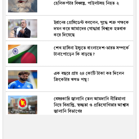
হেলিকপ্টার বিধ্বস্ত, পাইলটসহ নিহত ২
ইরা‌নের প্রেসি‌ডেন্ট বল‌লেন, যু‌দ্ধে শত্রু পক্ষ‌কে
দমন ক‌রে আমাদের যোদ্ধারা বিশ্বকে হতবাক
করে দিয়েছে
শেখ হাসিনা ইস্যুতে বাংলাদেশ-ভারত সম্পর্কে
টানাপোড়েন কি বাড়ছে?
এক বছ‌রে প্রায় ২৪ কোটি টাকা কর দিলেন
‌ক্রিকেটার ঋষভ পন্থ!
বেসরকারি জ্বালানি তেল আমদানি নীতিমালা
নিয়ে বিভ্রান্তি, স্বচ্ছতা ও প্রতিযোগিতার আশ্বাস
জ্বালানি বিভাগের
পাকিস্তানের সিনিয়র দলে যোগ দিয়েই সব
ধর‌নের ক্রিকেট থে‌কে দুই বছরের নি‌ষিদ্ধ হ‌লেন
হামজা