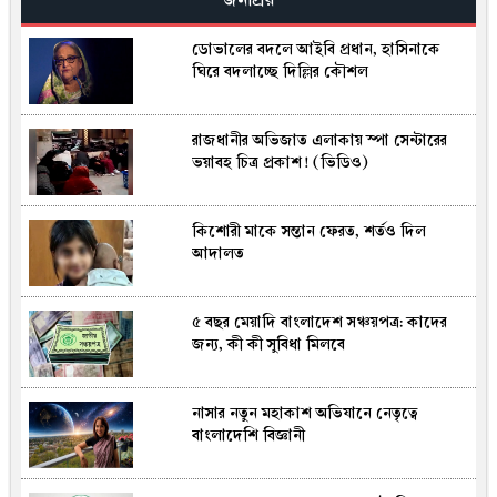
জনপ্রিয়
ফুটবল টুর্নামেন্ট
ডোভালের বদলে আইবি প্রধান, হাসিনাকে
মোরেলগঞ্জে ৯ হাজার ৭৩০ পিস ইয়াবা উদ্ধার,
ঘিরে বদলাচ্ছে দিল্লির কৌশল
গ্রেপ্তার ১
রাজধানীর অভিজাত এলাকায় স্পা সেন্টারের
রাষ্ট্রপতি পদে মির্জা ফখরুলের মনোনয়ন
ভয়াবহ চিত্র প্রকাশ! (ভিডিও)
চূড়ান্ত, ঘোষণা বুধবার
কিশোরী মাকে সন্তান ফেরত, শর্তও দিল
বাগেরহাটে বাসের ধাক্কায় অটোবাইক চালক
আদালত
নিহত, আহত ৪
৫ বছর মেয়াদি বাংলাদেশ সঞ্চয়পত্র: কাদের
যান্ত্রিক ত্রুটিতে রোমে ৪০ ঘণ্টা আটকা, ঢাকায়
জন্য, কী কী সুবিধা মিলবে
ফিরে ভয়াবহ অভিজ্ঞতা নিয়ে যা বললেন
বিমানের যাত্রীরা
নাসার নতুন মহাকাশ অভিযানে নেতৃত্বে
ফরিদপুরে বৈষম্য বিরোধী আন্দোলনের মামলায়
বাংলাদেশি বিজ্ঞানী
আ.লীগ নেতা গ্রেপ্তার