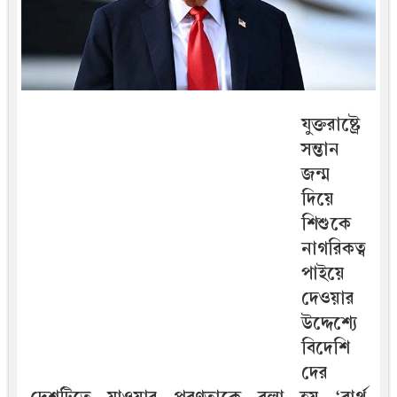
যুক্তরাষ্ট্রে
সন্তান
জন্ম
দিয়ে
শিশুকে
নাগরিকত্ব
পাইয়ে
দেওয়ার
উদ্দেশ্যে
বিদেশি
দের