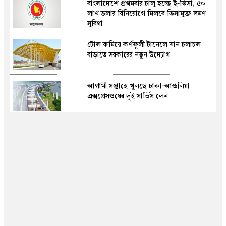
বাংলাদেশে প্রথমবার চালু হচ্ছে ই-ভিসা, ৫০
মুকসুদপুরে ২৬ বছরেও নির্মিত হয়নি বর্জ্য
লাখ ডলার বিনিয়োগে মিলবে ভিসামুক্ত ভ্রমণ
ফেলার স্থায়ী ভাগাড়
সুবিধা
টোল কমিয়ে কর্ণফুলী টানেলে যান চলাচল
ডেঙ্গুতে আরও ২ জনের মৃত্যু, হাসপাতালে ভর্তি
বাড়াতে সরকারের নতুন উদ্যোগ
৬৭২
আগামী সপ্তাহে খুলছে ঢাকা-আশুলিয়া
চিত্রনায়ক সালমান শাহ হত্যা : খলনায়ক ডন
এক্সপ্রেসওয়ের দুই সার্ভিস লেন
কারাগারে
রাতারাতি কোটিপতি হতে বান্ধবীদের সঙ্গে
পর্নোগ্রাফি তৈরি, সফলতা আসতেই সব ভেস্তে
দিল পুলিশ!(ভিডিও)
৬ মাসের মূল্যায়নে বাড়তে পারে মন্ত্রিসভার
আকার, বদলাতে পারে দায়িত্ব
বাবা-মায়ের সম্পত্তিতে মেয়ের অংশ কত? ভাই
সম্পত্তি না দিলে বোন কী করবেন? জানালেন