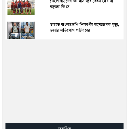
খে‌লোয়াড়‌দের ১৪ মাস ধরে বেতন দেয় না
বসুন্ধরা কিংস
ভারতে বাংলাদেশি শিক্ষার্থীর রহস্যজনক মৃত্যু,
হত্যার অভিযোগ পরিবারের
হেফাজত আমির মুহিব্বুল্লাহ বাবুনগরীর সঙ্গে
প্রধানমন্ত্রীর সৌজন্য সাক্ষাৎ
রাষ্ট্রপতি নির্বাচনে এমপি গাজী নজরুল ভোট
দিতে পারবেন কি না, জানালেন শিশির মনির
বিশ্বকা‌পের ফাইনা‌ল আর্জেন্টিনা ইচ্ছে করে
ছেড়ে দিয়েছে: টিওয়াইসি স্পোর্টসের প্রতিবেদন
উৎসবে পরিনত হবে কক্সবাজার : শুরু হচ্ছে
আন্ত: উপজেলা খেলোয়াড় সমিতি গোল্ডকাপ