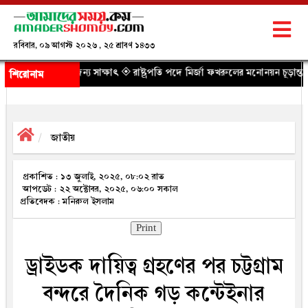
রবিবার, ০৯ আগস্ট ২০২৬ , ২৫ শ্রাবণ ১৪৩৩
জন্য সাক্ষাৎ
◈ রাষ্ট্রপতি পদে মির্জা ফখরুলের মনোনয়ন চূড়ান্ত, ঘোষণা বুধবার
◈ যান
শিরোনাম
জাতীয়
প্রকাশিত : ১৩ জুলাই, ২০২৫, ০৮:০২ রাত
আপডেট : ২২ অক্টোবর, ২০২৫, ০৬:০০ সকাল
প্রতিবেদক : মনিরুল ইসলাম
Print
ড্রাইডক দায়িত্ব গ্রহণের পর চট্টগ্রাম
বন্দরে দৈনিক গড় কন্টেইনার