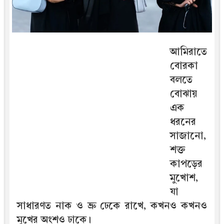
আমিরাতে
বোরকা
বলতে
বোঝায়
এক
ধরনের
সাজানো,
শক্ত
কাপড়ের
মুখোশ,
যা
সাধারণত নাক ও ভ্রু ঢেকে রাখে, কখনও কখনও
মুখের অংশও ঢাকে।