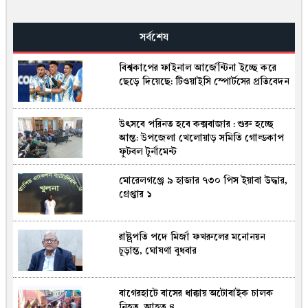
সর্বশেষ
বিশ্বকা‌পের ফাইনা‌ল আর্জেন্টিনা ইচ্ছে করে
ছেড়ে দিয়েছে: টিওয়াইসি স্পোর্টসের প্রতিবেদন
উৎসবে পরিনত হবে কক্সবাজার : শুরু হচ্ছে
আন্ত: উপজেলা খেলোয়াড় সমিতি গোল্ডকাপ
ফুটবল টুর্নামেন্ট
মোরেলগঞ্জে ৯ হাজার ৭৩০ পিস ইয়াবা উদ্ধার,
গ্রেপ্তার ১
রাষ্ট্রপতি পদে মির্জা ফখরুলের মনোনয়ন
চূড়ান্ত, ঘোষণা বুধবার
বাগেরহাটে বাসের ধাক্কায় অটোবাইক চালক
নিহত, আহত ৪