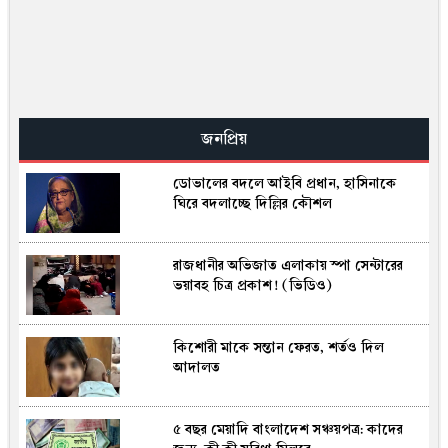
দায়িত্ব অবহেলার কারণে চাঁদপুরের সিভিল
সার্জনকে তাৎক্ষনিক বদলির নির্দেশ
রেমিট্যান্সে সুবাতাস, ৮ দিনেই দেশে এলো
৯১৫ মিলিয়ন ডলার
জনপ্রিয়
ডোভালের বদলে আইবি প্রধান, হাসিনাকে
বাঘারপাড়ায় খাটে বাঁধা শিশুর দেহ, পাশে পড়ে
ঘিরে বদলাচ্ছে দিল্লির কৌশল
ছিলো মায়ের মরদেহ
রাজধানীর অভিজাত এলাকায় স্পা সেন্টারের
বাড়ল জেট ফুয়েলের দাম, কার্যকর রাত ১২টা
ভয়াবহ চিত্র প্রকাশ! (ভিডিও)
থেকে
কিশোরী মাকে সন্তান ফেরত, শর্তও দিল
শেরপুরে মৃগী নদীতে মিলল অজ্ঞাতনামা যুবকের
আদালত
লাশ, বেওয়ারিশ হিসেবে লাশ দাফন
৫ বছর মেয়াদি বাংলাদেশ সঞ্চয়পত্র: কাদের
চুয়াডাঙ্গা সীমান্তে বিএসএফের পুশইন চেষ্টা,