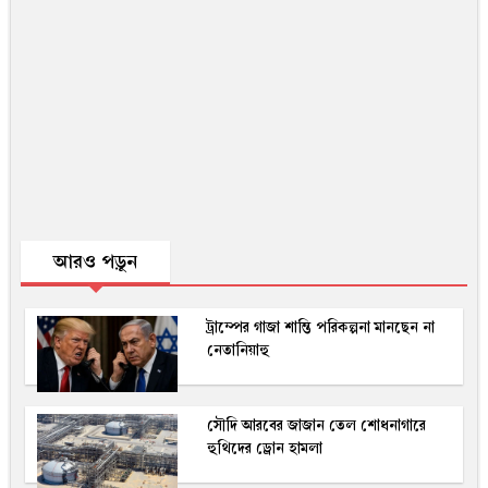
আরও পড়ুন
ট্রাম্পের গাজা শান্তি পরিকল্পনা মানছেন না
নেতানিয়াহু
সৌদি আরবের জাজান তেল শোধনাগারে
হুথিদের ড্রোন হামলা