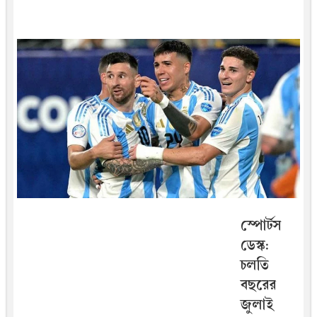
স্পোর্টস
ডেস্ক:
চল‌তি
বছ‌রের
জুলাই