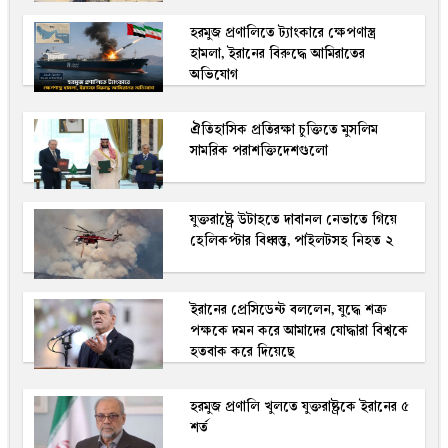
হরমুজ প্রণালিতে ট্যাংকারে ক্ষেপণাস্ত্র
হামলা, ইরানের বিরুদ্ধে আমিরাতের
অভিযোগ
ঐতিহাসিক প্রতিরক্ষা চুক্তিতে মুসলিম
সামরিক পরাশক্তিদেশগুলো
যুক্তরাষ্ট্রে উটাহতে দাবানল নেভাতে গিয়ে
হেলিকপ্টার বিধ্বস্ত, পাইলটসহ নিহত ২
ইরা‌নের প্রেসি‌ডেন্ট বল‌লেন, যু‌দ্ধে শত্রু
পক্ষ‌কে দমন ক‌রে আমাদের যোদ্ধারা বিশ্বকে
হতবাক করে দিয়েছে
হরমুজ প্রণালি খুলতে যুক্তরাষ্ট্রকে ইরানের ৫
শর্ত