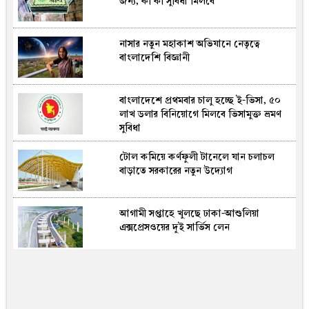
জন্য, কী কী সুবিধা মিলবে
প্রতিহত করল বিজিবি
নাসার নতুন মহাকাশ অভিযানে নেতৃত্বে
আমাদের নেতা মানবিক, কোনো বৈষম্য হবে
বাংলাদেশি বিজ্ঞানী
না : স্বরাষ্ট্রমন্ত্রী
বাংলাদেশে প্রথমবার চালু হচ্ছে ই-ভিসা, ৫০
ট্রাম্পের গাজা শান্তি পরিকল্পনা মানছেন না
লাখ ডলার বিনিয়োগে মিলবে ভিসামুক্ত ভ্রমণ
নেতানিয়াহু
সুবিধা
টোল কমিয়ে কর্ণফুলী টানেলে যান চলাচল
সৌদি আরবের জাজান তেল শোধনাগারে
বাড়াতে সরকারের নতুন উদ্যোগ
হুথিদের ড্রোন হামলা
আগামী সপ্তাহে খুলছে ঢাকা-আশুলিয়া
বাংলাদেশি আশ্রয়প্রার্থীদের নিয়ে যুক্তরাজ্যের
এক্সপ্রেসওয়ের দুই সার্ভিস লেন
উদ্বেগ, তালিকায় শীর্ষ পাঁচে বাংলাদেশ
রাতারাতি কোটিপতি হতে বান্ধবীদের সঙ্গে
পর্নোগ্রাফি তৈরি, সফলতা আসতেই সব ভেস্তে
দিল পুলিশ!(ভিডিও)