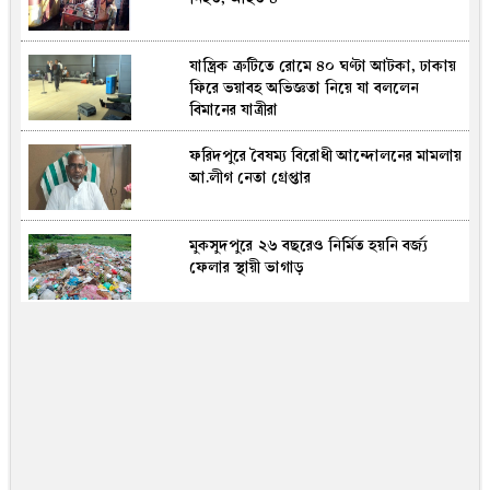
যান্ত্রিক ত্রুটিতে রোমে ৪০ ঘণ্টা আটকা, ঢাকায়
ফিরে ভয়াবহ অভিজ্ঞতা নিয়ে যা বললেন
বিমানের যাত্রীরা
ফরিদপুরে বৈষম্য বিরোধী আন্দোলনের মামলায়
আ.লীগ নেতা গ্রেপ্তার
মুকসুদপুরে ২৬ বছরেও নির্মিত হয়নি বর্জ্য
ফেলার স্থায়ী ভাগাড়
ডেঙ্গুতে আরও ২ জনের মৃত্যু, হাসপাতালে ভর্তি
৬৭২
চিত্রনায়ক সালমান শাহ হত্যা : খলনায়ক ডন
কারাগারে