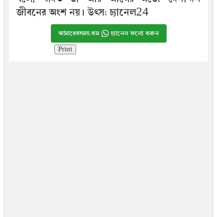
জীবনের অংশ নয়। উৎস: চ্যানেল24
আমাদেরসময়.কম
চ্যানেল ফলো করুন
Print