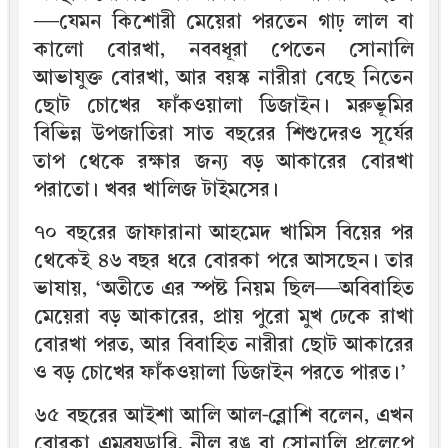
—যেমন কিশোরী মেয়েরা পরতেন গাঢ় লাল বা
কালো বোরখা, নববধূরা পেতেন সোনালি
আভাযুক্ত বোরখা, আর বয়স্ক নারীরা বেছে নিতেন
ছোট চোখের ফাঁকওয়ালা ডিজাইন। মরুভূমির
বিভিন্ন উপজাতিরা সাত বছরের শিশুদেরও সূর্যের
তাপ থেকে রক্ষার জন্য বড় আকারের বোরখা
পরাতো। খবর খালিজ টাইমসের।
৭০ বছরের জাফারানা আহমেদ খামিস বিয়ের পর
থেকেই ৪৬ বছর ধরে বোরকা পরে আসছেন। তার
ভাষায়, ‘অতীতে এর স্পষ্ট নিয়ম ছিল—অবিবাহিত
মেয়েরা বড় আকারের, প্রায় পুরো মুখ ঢেকে রাখা
বোরখা পরত, আর বিবাহিত নারীরা ছোট আকারের
ও বড় চোখের ফাঁকওয়ালা ডিজাইন পরতে পারত।’
৬৫ বছরের আইশা আলি আল-ব্লোশি বলেন, এখন
বোরকা এমব্রয়ডারি, নীল রঙ বা সোনালি প্রলেপে