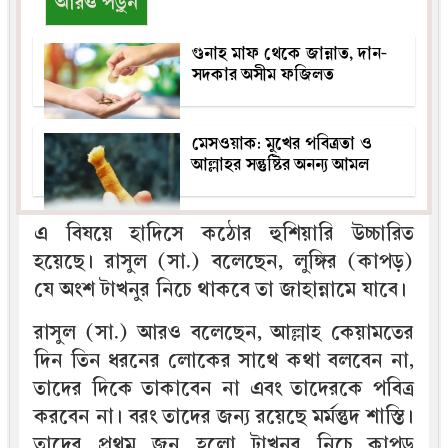
আরও পড়ুন
গুনাহ মাফ থেকে জান্নাত, দান-
সদকার অসীম ফজিলত
মেসওয়াক: মুখের পবিত্রতা ও
আল্লাহর সন্তুষ্টির অনন্য আমল
এ বিষয়ে হাদিসে কঠোর হুশিয়ারি উচ্চারিত
হয়েছে। রাসুল (সা.) বলেছেন, লুঙ্গির (কাপড়)
যে অংশ টাখনুর নিচে থাকবে তা জাহান্নামে যাবে।
রাসুল (সা.) আরও বলেছেন, আল্লাহ কেয়ামতের
দিন তিন ধরনের লোকের সাথে কথা বলবেন না,
তাদের দিকে তাকাবেন না এবং তাদেরকে পবিত্র
করবেন না। বরং তাদের জন্য রয়েছে মর্মন্তুদ শাস্তি।
তাদের প্রথম জন হলো টাখনুর নিচে কাপড়