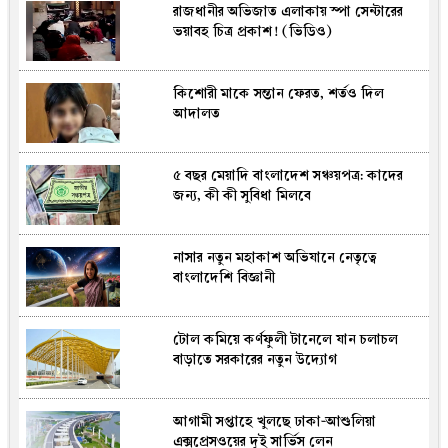
রাজধানীর অভিজাত এলাকায় স্পা সেন্টারের
খাওয়ার পর টয়লেটের তাড়া, স্বাভাবিক নাকি
ভয়াবহ চিত্র প্রকাশ! (ভিডিও)
উদ্বেগের কারণ?
কিশোরী মাকে সন্তান ফেরত, শর্তও দিল
বিএসএফের গুলিতে বাংলাদেশি যুবক নিহত
আদালত
৫ বছর মেয়াদি বাংলাদেশ সঞ্চয়পত্র: কাদের
৪৬ মণ ইলিশে জেলেদের মুখে হাসি, বিক্রি
জন্য, কী কী সুবিধা মিলবে
৪৮ লাখ ৫০ হাজার টাকায়
নাসার নতুন মহাকাশ অভিযানে নেতৃত্বে
রোমে আটকে থাকা বিমানের ফ্লাইট ঢাকায়
বাংলাদেশি বিজ্ঞানী
পৌঁছেছে
টোল কমিয়ে কর্ণফুলী টানেলে যান চলাচল
দেশের ২৩তম রাষ্ট্রপতি নির্বাচনে ১১ দলীয়
বাড়াতে সরকারের নতুন উদ্যোগ
জোটের প্রার্থী কর্নেল অলি আহমেদ
আগামী সপ্তাহে খুলছে ঢাকা-আশুলিয়া
ঐতিহাসিক প্রতিরক্ষা চুক্তিতে মুসলিম সামরিক
এক্সপ্রেসওয়ের দুই সার্ভিস লেন
পরাশক্তিদেশগুলো