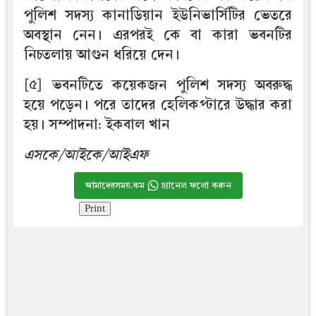
পুলিশ সদস্য কানাডিয়ান ইউনিভার্সিটির ভেতরে
অবস্থান নেন। এরপরই কে বা কারা ভবনটির
নিচতলায় আগুন ধরিয়ে দেন।
[৫] ভবনটিতে কয়েকজন পুলিশ সদস্য অবরুদ্ধ
হয়ে পড়েন। পরে তাদের হেলিকপ্টারে উদ্ধার করা
হয়। সম্পাদনা: ইকবাল খান
এসকে/আইকে/আইএফ
আমাদেরসময়.কম
চ্যানেল ফলো করুন
Print