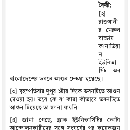
কৈরী:
[২]
রাজধানী
র মেরুল
বাড্ডায়
কানাডিয়া
ন
ইউনিভা
র্সিট অব
বাংলাদেশের ভবনে আগুন দেওয়া হয়েছে।
[৩] বৃহস্পতিবার দুপুর ১টার দিকে ভবনটিতে আগুন
দেওয়া হয়। তবে কে বা কারা কীভাবে ভবনটিতে
আগুন দিয়েছে তা জানা যায়নি।
[৪] জানা গেছে, ব্র্যাক ইউনিভার্সিটির কোটা
আন্দোলনকারীদের সঙ্গে সংঘর্ষের পর কয়েকজন