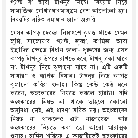
প্যান্ট বা আবা টাখনুর নিচে। বিষয়টি নিয়ে
সামাজিক যোগাযোগমাধ্যমে বেশ আলোচনা হয়।
বিষয়টির সঠিক সমাধান জানা জরুরি।
যেসব কাপড় দেহের নিম্নাংশে ঝুলন্ত থাকে যেমন
লুঙ্গি, সালোয়ার, প্যান্ট, জুব্বা, কামিজ, আবা
ইত্যাদির ক্ষেত্রে বিধান হলো- পুরুষের জন্য এসব
কাপড় টাখনুর উপরে রাখতে হবে, টাখনু ঢাকা যাবে
না, টাখনুর নিচে ঝুলানো যাবে না। এটি একটি
সাধারণ ও ব্যাপক বিধান। টাখনুর নিচে কাপড়
ঝুলানো কবিরা গুনাহ। কিন্তু কেউ কেউ মনে
করেন, অহংকারের নিয়তে করলে হারাম। যদি
অহংকারের নিয়ত না থাকে তাহলে কোনো
অসুবিধা নেই, এই ধারণা সঠিক নয়। অহংকারের
নিয়ত না থাকলেও এটা নাজায়েজ। আর
অহংকারের নিয়তে করা তো আরো মারাত্মক
গুনাহ। হাদিস শরিফে এ কাজটিকেই অহংকারের