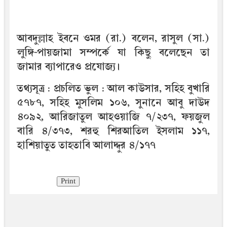
আবদুল্লাহ ইবনে ওমর (রা.) বলেন, রাসুল (সা.)
লুঙ্গি-পায়জামা সম্পর্কে যা কিছু বলেছেন তা
জামার ব্যাপারেও প্রযোজ্য।
তথ্যসূত্র : প্রচলিত ভুল : আল কাউসার, সহিহ বুখারি
৫৭৮৭, সহিহ মুসলিম ১০৬, সুনানে আবু দাউদ
৪০৯২, আরিজাতুল আহওয়াজি ৭/২৩৭, ফয়জুল
বারি ৪/৩৭৩, শরহু শিরআতিল ইসলাম ১১৭,
হাশিয়াতুত তাহতাবি আলাদ্দুর ৪/১৭৭
Print