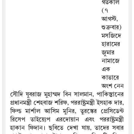
গতকাল
(৭
আগস্ট,
শুক্রবার)
মসজিদে
হারামের
জুমার
নামাজে
এক
কাতারে
অংশ নেন
সৌদি যুবরাজ মুহাম্মদ বিন সালমান, পাকিস্তানের
প্রধানমন্ত্রী শেহবাজ শরিফ, পররাষ্ট্রমন্ত্রী ইসহাক দার,
ফিল্ড মার্শাল আসিম মুনির, তুরস্কের প্রেসিডেন্ট
রিসেপ তাইয়্যেপ এরদোয়ান এবং পররাষ্ট্রমন্ত্রী
হাকান ফিদান। ছবিতে দেখা যায়, তাদের সবার