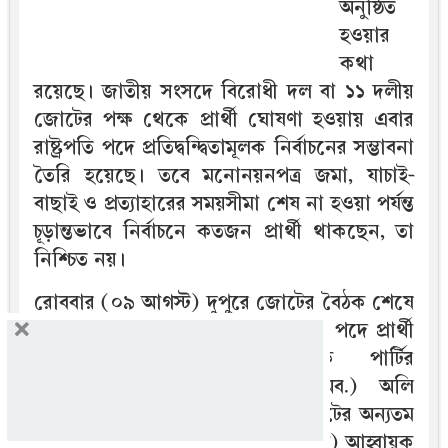
অনুষ্ঠিত
হওয়ার
কথা
রয়েছে। জাতীয় সংসদে বিরোধী দল বা ১১ দলীয়
জোটের পক্ষ থেকে প্রার্থী ঘোষণা হওয়ায় এবার
রাষ্ট্রপতি পদে প্রতিদ্বন্দ্বিতামূলক নির্বাচনের সম্ভাবনা
তৈরি হয়েছে। তবে মনোনয়নপত্র জমা, যাচাই-
বাছাই ও প্রত্যাহারের সময়সীমা শেষ না হওয়া পর্যন্ত
চূড়ান্তভাবে নির্বাচনে কতজন প্রার্থী থাকছেন, তা
নিশ্চিত নয়।
রোববার (০৯ আগস্ট) দুপুরে জোটের বৈঠক শেষে
১১ দলীয় জোটের পক্ষ থেকে রাষ্ট্রপতি পদে প্রার্থী
হিসেবে লিবারেল ডেমোক্রেটিক পার্টির
(এলডিপি) চেয়ারম্যান কর্নেল (অব.) অলি
আহমদের নাম ঘোষণা করা হয়। জোটের অন্যতম
শরিক জাতীয় নাগরিক পার্টির (এনসিপি) আহ্বায়ক