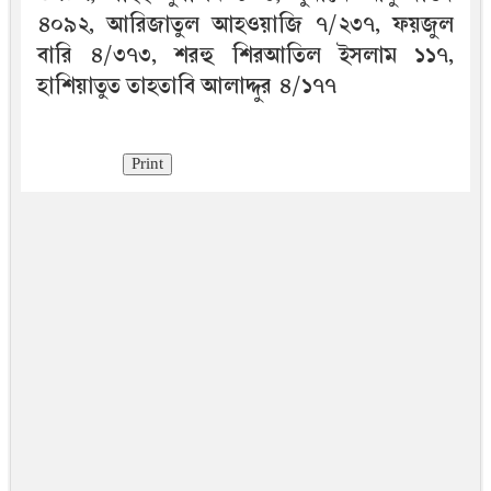
৪০৯২, আরিজাতুল আহওয়াজি ৭/২৩৭, ফয়জুল
বারি ৪/৩৭৩, শরহু শিরআতিল ইসলাম ১১৭,
হাশিয়াতুত তাহতাবি আলাদ্দুর ৪/১৭৭
Print