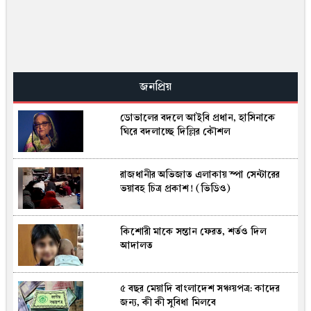
হরমুজ প্রণালিতে ট্যাংকারে ক্ষেপণাস্ত্র হামলা,
ইরানের বিরুদ্ধে আমিরাতের অভিযোগ
মাতারবাড়ী কয়লা বিদ্যুৎকেন্দ্র পরিদর্শন
করলেন প্রধানমন্ত্রী
জনপ্রিয়
ডোভালের বদলে আইবি প্রধান, হাসিনাকে
পলককে ইন্টারনেট একটু স্লো করে দিতে
ঘিরে বদলাচ্ছে দিল্লির কৌশল
বলেছিলেন ওবায়দুল কাদের (ভিডিও)
রাজধানীর অভিজাত এলাকায় স্পা সেন্টারের
খাওয়ার পর টয়লেটের তাড়া, স্বাভাবিক নাকি
ভয়াবহ চিত্র প্রকাশ! (ভিডিও)
উদ্বেগের কারণ?
কিশোরী মাকে সন্তান ফেরত, শর্তও দিল
বিএসএফের গুলিতে বাংলাদেশি যুবক নিহত
আদালত
৫ বছর মেয়াদি বাংলাদেশ সঞ্চয়পত্র: কাদের
৪৬ মণ ইলিশে জেলেদের মুখে হাসি, বিক্রি
জন্য, কী কী সুবিধা মিলবে
৪৮ লাখ ৫০ হাজার টাকায়