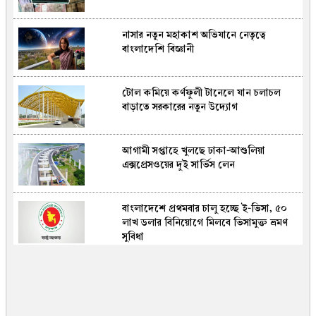
নাসার নতুন মহাকাশ অভিযানে নেতৃত্বে
রোমে আটকে থাকা বিমানের ফ্লাইট ঢাকায়
বাংলাদেশি বিজ্ঞানী
পৌঁছেছে
টোল কমিয়ে কর্ণফুলী টানেলে যান চলাচল
দেশের ২৩তম রাষ্ট্রপতি নির্বাচনে ১১ দলীয়
বাড়াতে সরকারের নতুন উদ্যোগ
জোটের প্রার্থী কর্নেল অলি আহমেদ
আগামী সপ্তাহে খুলছে ঢাকা-আশুলিয়া
ঐতিহাসিক প্রতিরক্ষা চুক্তিতে মুসলিম সামরিক
এক্সপ্রেসওয়ের দুই সার্ভিস লেন
পরাশক্তিদেশগুলো
বাংলাদেশে প্রথমবার চালু হচ্ছে ই-ভিসা, ৫০
ভীমরুলির ভাসমান পেয়ারা বাজার দেখলেন
লাখ ডলার বিনিয়োগে মিলবে ভিসামুক্ত ভ্রমণ
মার্কিন রাষ্ট্রদূত ক্রিস্টেনসেন
সুবিধা
রাতারাতি কোটিপতি হতে বান্ধবীদের সঙ্গে
পর্নোগ্রাফি তৈরি, সফলতা আসতেই সব ভেস্তে
দিল পুলিশ!(ভিডিও)