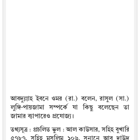
আবদুল্লাহ ইবনে ওমর (রা.) বলেন, রাসুল (সা.)
লুঙ্গি-পায়জামা সম্পর্কে যা কিছু বলেছেন তা
জামার ব্যাপারেও প্রযোজ্য।
তথ্যসূত্র : প্রচলিত ভুল : আল কাউসার, সহিহ বুখারি
৫৭৮৭, সহিহ মুসলিম ১০৬, সুনানে আবু দাউদ