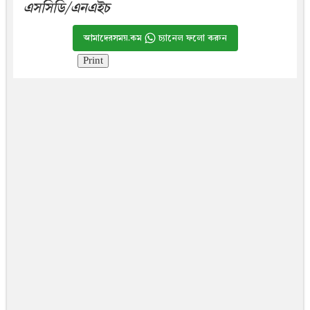
এসসিডি/এনএইচ
আমাদেরসময়.কম
চ্যানেল ফলো করুন
Print