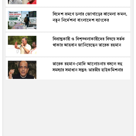
বিদেশ ভ্রমণে ডলার জোগাড়ের ঝামেলা কমল,
নতুন নির্দেশনা বাংলাদেশ ব্যাংকের
বিভ্রান্তকারী ও বিশৃঙ্খলাকারীদের বিষয়ে সর্তক
থাকার আহবান জানিয়েছেন তারেক রহমান
তারেক রহমান-মোদি আলোচনায় বসলে বহু
সমস্যার সমাধান সম্ভব: ভারতীয় হাইকমিশনার
রাষ্ট্রপতি নির্বাচনে কর্নেল (অব.) অলিকে প্রার্থী
করার কারণ জানালেন নাহিদ ইসলাম
স্থগিতাদেশ নিয়ে উজ্জ্বল–লিপু পরিষদের
ব্যাখ্যা, ‘আইনসম্মত নির্বাচনের’ দাবি