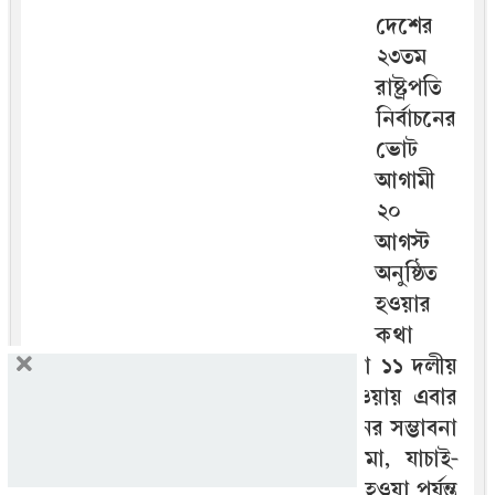
দেশের
২৩তম
রাষ্ট্রপতি
নির্বাচনের
ভোট
আগামী
২০
আগস্ট
অনুষ্ঠিত
হওয়ার
কথা
রয়েছে। জাতীয় সংসদে বিরোধী দল বা ১১ দলীয়
জোটের পক্ষ থেকে প্রার্থী ঘোষণা হওয়ায় এবার
রাষ্ট্রপতি পদে প্রতিদ্বন্দ্বিতামূলক নির্বাচনের সম্ভাবনা
তৈরি হয়েছে। তবে মনোনয়নপত্র জমা, যাচাই-
বাছাই ও প্রত্যাহারের সময়সীমা শেষ না হওয়া পর্যন্ত