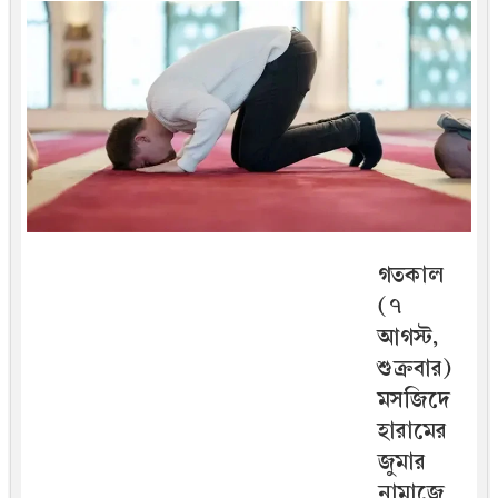
গতকাল
(৭
আগস্ট,
শুক্রবার)
মসজিদে
হারামের
জুমার
নামাজে