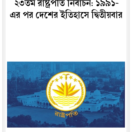
২৩তম রাষ্ট্রপতি নির্বাচন: ১৯৯১-
এর পর দেশের ইতিহাসে দ্বিতীয়বার