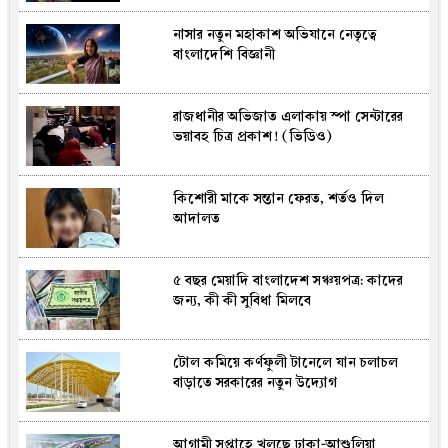
নাসার নতুন মহাকাশ অভিযানে নেতৃত্বে
ইলন মাস্কের স্পেসএক্স ফ্যালকন ৯-এর
বাংলাদেশি বিজ্ঞানী
ধ্বংসাবশেষে চাঁদে ২৭ মিটার গর্ত, ছড়িয়ে
পড়েছে ধূলিকণা-শিলাখণ্ড
রাজধানীর অভিজাত এলাকায় স্পা সেন্টারের
নরও‌য়ের ৪৫ বছরের মহিলা ইনফান্তিনোর
ভয়াবহ চিত্র প্রকাশ! (ভিডিও)
চ্যালেঞ্জার, ফিফা সভাপতি নির্বাচন ঘিরে বাড়ছে
উত্তাপ
কিশোরী মাকে সন্তান ফেরত, শর্তও দিল
মারাদোনার ‘হ্যান্ড অফ গড’-এর সাক্ষী সেই
আদালত
ঐতিহাসিক ফুটবল এবার নিলামে, দাম উঠ‌তে
পা‌রে ১০ মি‌লিয়ন ডলার
৫ বছর মেয়াদি বাংলাদেশ সঞ্চয়পত্র: কাদের
বাংলাদেশের রাষ্ট্রীয় কাঠামোতে রাষ্ট্রপতি কী
জন্য, কী কী সুবিধা মিলবে
করতে পারেন আর কী পারেন না?
টোল কমিয়ে কর্ণফুলী টানেলে যান চলাচল
সৌরভ গাঙ্গু‌লি, যুবরাজদের নজরে বাংলার
বাড়াতে সরকারের নতুন উদ্যোগ
অলরাউন্ডার করন লাল, আগামী আইপিএলে
দিল্লির হয়ে খেলতে পারেন
আগামী সপ্তাহে খুলছে ঢাকা-আশুলিয়া
৩১২ শিক্ষাপ্রতিষ্ঠানে পাস করেনি কেউ