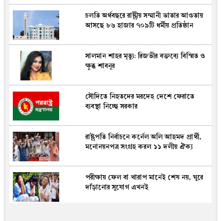
চলতি অর্থবছরে রাষ্ট্রীয় সম্মানী ভাতার আওতায়
আসছে ৮৬ হাজার ৭০৯টি ধর্মীয় প্রতিষ্ঠান
সালমান শাহর মৃত্যু: রিজভীর বক্তব্যে বিস্মিত ও
ক্ষুব্ধ শাবনূর
সৌদিতে নিহতদের মরদেহ দেশে ফেরাতে
ব্যবস্থা নিচ্ছে সরকার
রাষ্ট্রপতি নির্বাচনে কর্নেল অলি আহমদ প্রার্থী,
মনোনয়নপত্র সংগ্রহ করল ১১ দলীয় ঐক্য
পরীক্ষায় ফেল বা খারাপ মানেই শেষ নয়, ঘুরে
দাঁড়ানোর সুযোগ এখনই
পরীক্ষায় ফেল করেও যেভাবে বিশ্বজয় করলেন