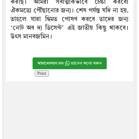
করছি। আমরা সর্বাত্মাকভাবে চেষ্টা করবো
ঐকমত্যে পৌঁছানোর জন্য। শেষ পর্যন্ত যদি না হয়,
তাহলে যারা দ্বিমত পোষণ করবে তাদের জন্য
‘নোট অব দ্য ডিসেন্ট’ এই জাতীয় কিছু থাকবে।
উৎস মানবজমিন।
আমাদেরসময়.কম
চ্যানেল ফলো করুন
Print