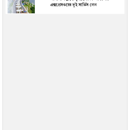
এক্সপ্রেসওয়ের দুই সার্ভিস লেন
রাতারাতি কোটিপতি হতে বান্ধবীদের সঙ্গে
পর্নোগ্রাফি তৈরি, সফলতা আসতেই সব ভেস্তে
দিল পুলিশ!(ভিডিও)
৬ মাসের মূল্যায়নে বাড়তে পারে মন্ত্রিসভার
আকার, বদলাতে পারে দায়িত্ব
চীনা ঋণে ভাটা, অনিশ্চয়তায় বাংলাদেশের
মেগা প্রকল্প
বিদেশ ভ্রমণে ডলার জোগাড়ের ঝামেলা কমল,
নতুন নির্দেশনা বাংলাদেশ ব্যাংকের