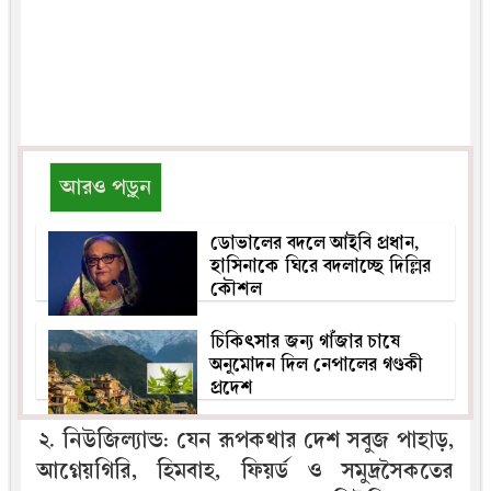
আরও পড়ুন
ডোভালের বদলে আইবি প্রধান,
হাসিনাকে ঘিরে বদলাচ্ছে দিল্লির
কৌশল
চিকিৎসার জন্য গাঁজার চাষে
অনুমোদন দিল নেপালের গণ্ডকী
প্রদেশ
২. নিউজিল্যান্ড: যেন রূপকথার দেশ সবুজ পাহাড়,
আগ্নেয়গিরি, হিমবাহ, ফিয়র্ড ও সমুদ্রসৈকতের