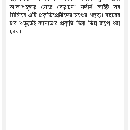
আকাশজুড়ে নেচে বেড়ানো নর্দার্ন লাইট সব
মিলিয়ে এটি প্রকৃতিপ্রেমীদের স্বপ্নের গন্তব্য। বছরের
চার ঋতুতেই কানাডার প্রকৃতি ভিন্ন ভিন্ন রূপে ধরা
দেয়।