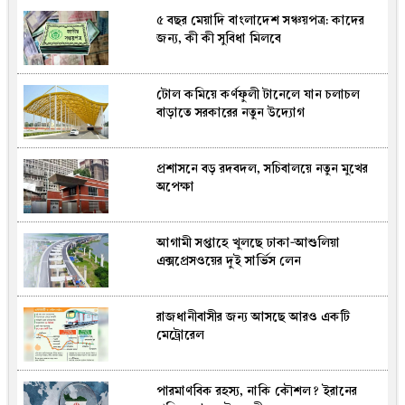
৫ বছর মেয়াদি বাংলাদেশ সঞ্চয়পত্র: কাদের
হাসিনার বক্তব্যে নতুন করে উত্তপ্ত ঢাকা-দিল্লি
জন্য, কী কী সুবিধা মিলবে
সম্পর্ক : দ্য গার্ডিয়ানের বিশ্লেষণ
টোল কমিয়ে কর্ণফুলী টানেলে যান চলাচল
কঠিন সংকটে দেশের প্রথম বাণিজ্যিক কুমির
বাড়াতে সরকারের নতুন উদ্যোগ
খামার, থমকে গেছে চামড়া রপ্তানি
প্রশাসনে বড় রদবদল, সচিবালয়ে নতুন মুখের
আগস্টের প্রথম ৫ দিনে এল ৬০২ মিলিয়ন
অপেক্ষা
ডলার রেমিট্যান্স
আগামী সপ্তাহে খুলছে ঢাকা-আশুলিয়া
জুলাই ৩৬ স্মৃতি জাদুঘর: উন্মুক্তের পরদিনই
এক্সপ্রেসওয়ের দুই সার্ভিস লেন
বৃষ্টিকে উপেক্ষা করে দর্শনার্থীদের ঢল
রাজধানীবাসীর জন্য আসছে আরও একটি
মির্জা ফখরুলই কি বঙ্গভবনের নতুন বাসিন্দা
মেট্রোরেল
হচ্ছেন?
পারমাণবিক রহস্য, নাকি কৌশল? ইরানের
নারী আসনের এমপিকে আসিফ মাহমুদের