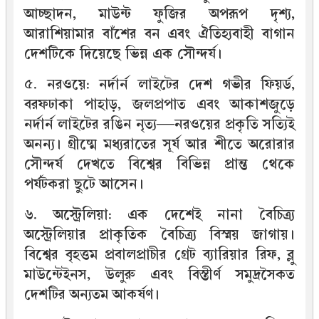
আচ্ছাদন, মাউন্ট ফুজির অপরূপ দৃশ্য,
আরাশিয়ামার বাঁশের বন এবং ঐতিহ্যবাহী বাগান
দেশটিকে দিয়েছে ভিন্ন এক সৌন্দর্য।
৫. নরওয়ে: নর্দার্ন লাইটের দেশ গভীর ফিয়র্ড,
বরফঢাকা পাহাড়, জলপ্রপাত এবং আকাশজুড়ে
নর্দার্ন লাইটের রঙিন নৃত্য—নরওয়ের প্রকৃতি সত্যিই
অনন্য। গ্রীষ্মে মধ্যরাতের সূর্য আর শীতে অরোরার
সৌন্দর্য দেখতে বিশ্বের বিভিন্ন প্রান্ত থেকে
পর্যটকরা ছুটে আসেন।
৬. অস্ট্রেলিয়া: এক দেশেই নানা বৈচিত্র্য
অস্ট্রেলিয়ার প্রাকৃতিক বৈচিত্র্য বিস্ময় জাগায়।
বিশ্বের বৃহত্তম প্রবালপ্রাচীর গ্রেট ব্যারিয়ার রিফ, ব্লু
মাউন্টেইনস, উলুরু এবং বিস্তীর্ণ সমুদ্রসৈকত
দেশটির অন্যতম আকর্ষণ।