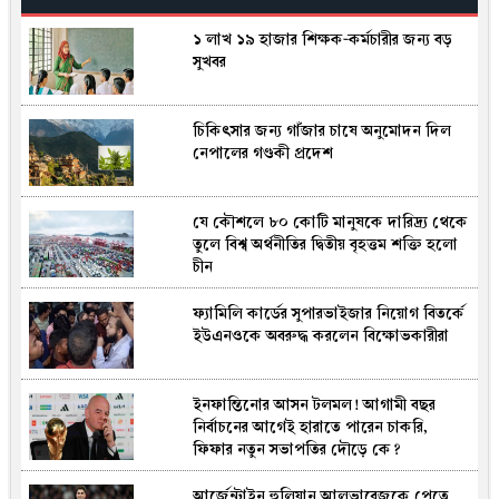
১ লাখ ১৯ হাজার শিক্ষক-কর্মচারীর জন্য বড়
সুখবর
চিকিৎসার জন্য গাঁজার চাষে অনুমোদন দিল
নেপালের গণ্ডকী প্রদেশ
যে কৌশলে ৮০ কোটি মানুষকে দারিদ্র্য থেকে
তুলে বিশ্ব অর্থনীতির দ্বিতীয় বৃহত্তম শক্তি হলো
চীন
ফ্যামিলি কার্ডের সুপারভাইজার নিয়োগ বিতর্কে
ইউএনওকে অবরুদ্ধ করলেন বিক্ষোভকারীরা
ইনফান্তিনোর আসন টলমল! আগামী বছর
নির্বাচনের আগেই হারা‌তে পারেন চাকরি,
ফিফার নতুন সভাপতির দৌড়ে কে?
আ‌র্জেন্টাইন হু‌লিয়ান আলভা‌রেজ‌কে পেতে