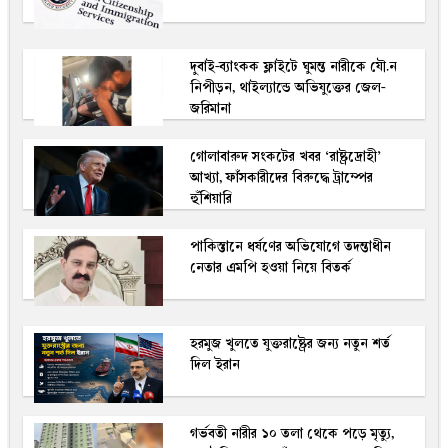
দুবাই-ব্যাংকক ফ্লাইটে ঘুমন্ত নারীকে যৌ.ন
নিপীড়ন, থাইল্যান্ডে অভিযুক্তের জেল-
জরিমানা
গোলাবারুদ সংকটের খবর ‘রাষ্ট্রদ্রোহী’
আখ্যা, ফাঁসকারীদের বিরুদ্ধে ট্রাম্পের
হুঁশিয়ারি
পাকিস্তানে ধর্ষণের অভিযোগে তদন্তাধীন
নেতার এমপি হওয়া নিয়ে বিতর্ক
হরমুজ খুলতে যুক্তরাষ্ট্রের জন্য নতুন শর্ত
দিল ইরান
গর্ভবতী নারীর ১০ তলা থেকে পড়ে মৃত্যু,