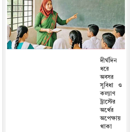
দীর্ঘদিন
ধরে
অবসর
সুবিধা ও
কল্যাণ
ট্রাস্টের
অর্থের
অপেক্ষায়
থাকা