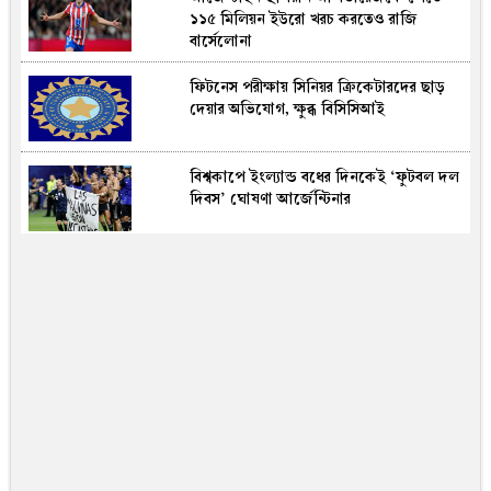
১১৫ মিলিয়ন ইউরো খরচ করতেও রাজি
বার্সেলোনা
ফিটনেস পরীক্ষায় সিনিয়র ক্রিকেটার‌দের ছাড়
দেয়ার অভিযোগ, ক্ষুব্ধ বিসিসিআই
বিশ্বকা‌পে ইংল্যান্ড বধের দিনকেই ‘ফুটবল দল
দিবস’ ঘোষণা আর্জেন্টিনার
পাঁচ বছর ধরে সেঞ্চুরি নেই, এবার বাংলাদেশের
বিপক্ষে আশাবাদী অ‌স্ট্রেলিয়ান লাবুশেন
হাসিনার বক্তব্যে নতুন করে উত্তপ্ত ঢাকা-দিল্লি
সম্পর্ক : দ্য গার্ডিয়ানের বিশ্লেষণ
কঠিন সংকটে দেশের প্রথম বাণিজ্যিক কুমির
খামার, থমকে গেছে চামড়া রপ্তানি