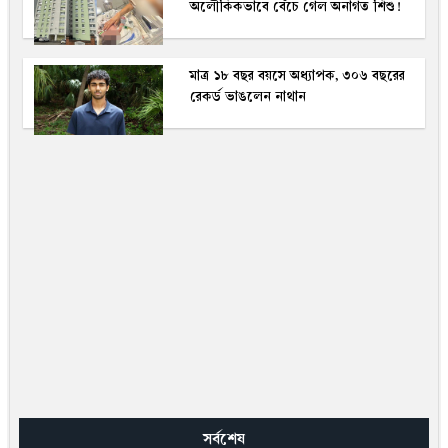
অলৌকিকভাবে বেঁচে গেল অনাগত শিশু!
মাত্র ১৮ বছর বয়সে অধ্যাপক, ৩০৬ বছরের
রেকর্ড ভাঙলেন নাথান
সর্বশেষ