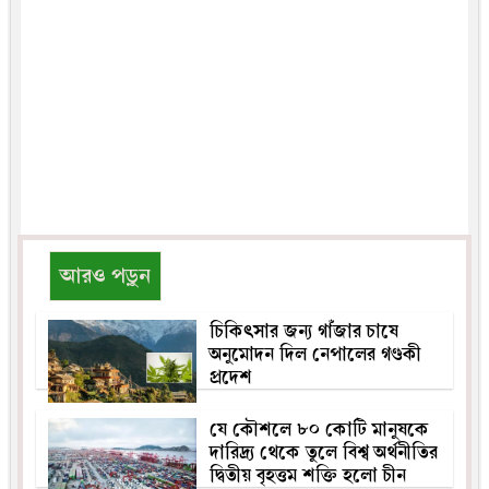
আরও পড়ুন
চিকিৎসার জন্য গাঁজার চাষে
অনুমোদন দিল নেপালের গণ্ডকী
প্রদেশ
যে কৌশলে ৮০ কোটি মানুষকে
দারিদ্র্য থেকে তুলে বিশ্ব অর্থনীতির
দ্বিতীয় বৃহত্তম শক্তি হলো চীন