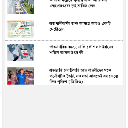
আগামী সপ্তাহে খুলছে ঢাকা-আশুলিয়া
মোটরসাইকেল-ট্রাকের মুখোমুখি সংঘর্ষে নিহত
এক্সপ্রেসওয়ের দুই সার্ভিস লেন
২, আহত ১
রাজধানীবাসীর জন্য আসছে আরও একটি
নারী এশিয়া কাপের সূচি চূড়ান্ত, একই গ্রুপে
মেট্রোরেল
ভারত-পাকিস্তান
পারমাণবিক রহস্য, নাকি কৌশল? ইরানের
এক্সিমের পর সোশ্যাল ইসলামী বুঝে পেল
শক্তির আসল উৎস কী
সম্মিলিত ইসলামী ব্যাংক
রাতারাতি কোটিপতি হতে বান্ধবীদের সঙ্গে
প্রধানমন্ত্রীকে চিঠি লিখে স্বপ্নপূরণ অনুশ্রীর
পর্নোগ্রাফি তৈরি, সফলতা আসতেই সব ভেস্তে
দিল পুলিশ!(ভিডিও)
চট্টগ্রামে ট্র্যাফিক ব্যবস্থাপনায় নিয়োজিত
শিক্ষার্থীদের অব্যাহতি
রাজধানীর অভিজাত এলাকায় স্পা সেন্টারের
ভয়াবহ চিত্র প্রকাশ! (ভিডিও)