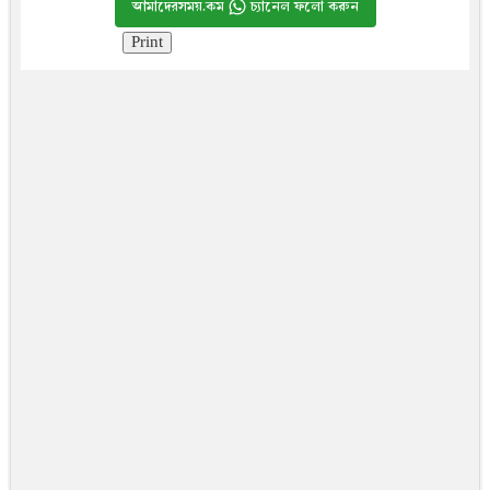
আমাদেরসময়.কম
চ্যানেল ফলো করুন
Print