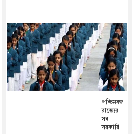
পশ্চিমবঙ্গ
রাজ্যের
সব
সরকারি