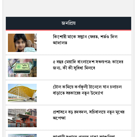
আগস্টের প্রথম ৫ দিনে এল ৬০২ মিলিয়ন
ডলার রেমিট্যান্স
জনপ্রিয়
কিশোরী মাকে সন্তান ফেরত, শর্তও দিল
জুলাই ৩৬ স্মৃতি জাদুঘর: উন্মুক্তের পরদিনই
আদালত
বৃষ্টিকে উপেক্ষা করে দর্শনার্থীদের ঢল
৫ বছর মেয়াদি বাংলাদেশ সঞ্চয়পত্র: কাদের
মির্জা ফখরুলই কি বঙ্গভবনের নতুন বাসিন্দা
জন্য, কী কী সুবিধা মিলবে
হচ্ছেন?
টোল কমিয়ে কর্ণফুলী টানেলে যান চলাচল
নারী আসনের এমপিকে আসিফ মাহমুদের
বাড়াতে সরকারের নতুন উদ্যোগ
আইনি নোটিশ
প্রশাসনে বড় রদবদল, সচিবালয়ে নতুন মুখের
শিল্পীর ওপর হামলা নিয়ে ইথুন বাবুর ক্ষোভ:
অপেক্ষা
“স্টেজে সহিংসতা মানে জাতির লজ্জা”