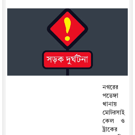
নগরের
পতেঙ্গা
থানায়
মোটরসাই
কেল ও
ট্রাকের