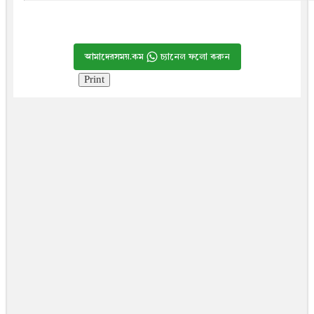
আমাদেরসময়.কম
চ্যানেল ফলো করুন
Print