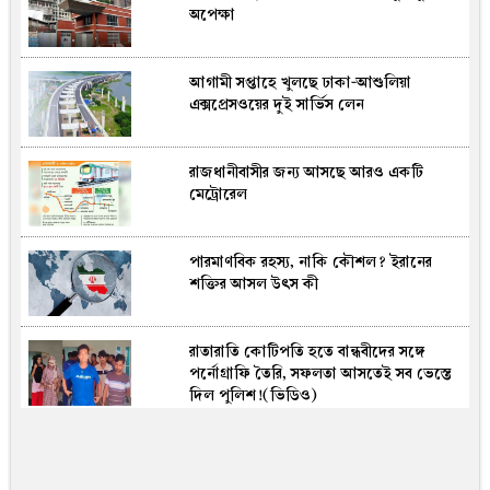
অপেক্ষা
জন্মভিটায় ডিসি, মিউজিয়াম নির্মাণের আশ্বাস
আগামী সপ্তাহে খুলছে ঢাকা-আশুলিয়া
কর্মীর স্ত্রীর সঙ্গে আপত্তিকর অবস্থায় ধরা, বহিষ্কার
এক্সপ্রেসওয়ের দুই সার্ভিস লেন
জামায়াতের আরেক নেতা
রাজধানীবাসীর জন্য আসছে আরও একটি
বিটিভির নতুন মহাপরিচালক কাজী জেসিন
মেট্রোরেল
পারমাণবিক রহস্য, নাকি কৌশল? ইরানের
চলতি অর্থবছরেই স্থানীয় সরকারের সব স্তরের
শক্তির আসল উৎস কী
নির্বাচন: প্রতিমন্ত্রী শাহে আলম
রাতারাতি কোটিপতি হতে বান্ধবীদের সঙ্গে
গোলাবারুদ সংকটের খবর ‘রাষ্ট্রদ্রোহী’ আখ্যা,
পর্নোগ্রাফি তৈরি, সফলতা আসতেই সব ভেস্তে
ফাঁসকারীদের বিরুদ্ধে ট্রাম্পের হুঁশিয়ারি
দিল পুলিশ!(ভিডিও)
চট্টগ্রামে ট্র্যাফিক ব্যবস্থাপনায় নিয়োজিত
শিক্ষার্থীদের অব্যাহতি