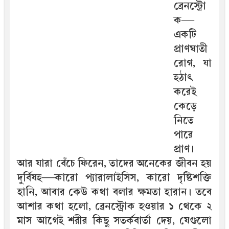
ব্রেনস্ট্রো
ক—
একটি
প্রাণঘাতী
রোগ, যা
হঠাৎ
করেই
কেড়ে
নিতে
পারে
প্রাণ।
আর যারা বেঁচে ফিরেন, তাদের অনেকের জীবন হয়
দুর্বিষহ—কারো প্যারালাইসিস, কারো দৃষ্টিশক্তি
হানি, আবার কেউ কথা বলার ক্ষমতা হারান। তবে
আশার কথা হলো, ব্রেনস্ট্রোক হওয়ার ১ থেকে ২
মাস আগেই শরীর কিছু সতর্কবার্তা দেয়, যেগুলো