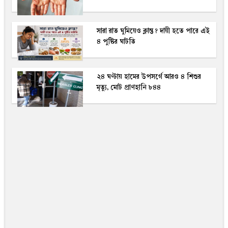
সারা রাত ঘুমিয়েও ক্লান্ত? দায়ী হতে পারে এই
৪ পুষ্টির ঘাটতি
২৪ ঘণ্টায় হামের উপসর্গে আরও ৪ শিশুর
মৃত্যু, মোট প্রাণহানি ৮৪৪