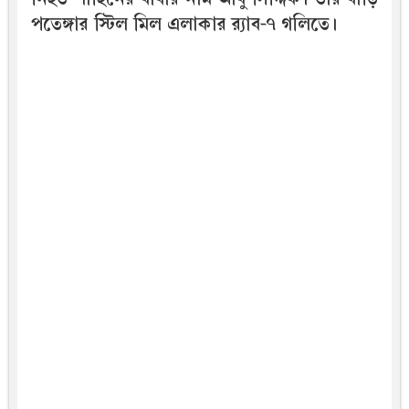
পতেঙ্গার স্টিল মিল এলাকার র‌্যাব-৭ গলিতে।