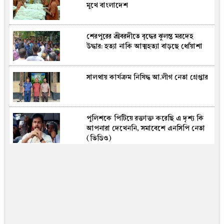
মুখে বাংলাদেশ
শেরপুরের শ্রীবরদীতে বৃদ্ধের ঝুলন্ত মরদেহ
উদ্ধার: হত্যা নাকি আত্মহত্যা বাড়ছে ধোঁয়াশা
সালথায় কার্যক্রম নিষিদ্ধ আ.লীগ নেতা গ্রেপ্তার
পুলিশকে পিটিয়ে রক্তাক্ত করেছি এ দৃশ্য কি
আপনারা দেখেননি, সমাবেশে এনসিপি নেতা
(ভিডিও)
কুমিল্লায় সোহান হত্যা: বৃদ্ধের যাবজ্জীবন, ছেলে
খালাস
ভিসা-গ্রিন কার্ড আবেদনে যুক্তরাষ্ট্রের নতুন
কড়াকড়ি, কী থাকছে নীতিতে?