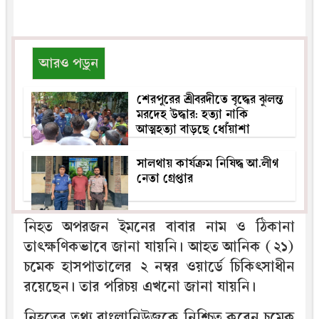
আরও পড়ুন
শেরপুরের শ্রীবরদীতে বৃদ্ধের ঝুলন্ত
মরদেহ উদ্ধার: হত্যা নাকি
আত্মহত্যা বাড়ছে ধোঁয়াশা
সালথায় কার্যক্রম নিষিদ্ধ আ.লীগ
নেতা গ্রেপ্তার
নিহত অপরজন ইমনের বাবার নাম ও ঠিকানা
তাৎক্ষণিকভাবে জানা যায়নি। আহত আনিক (২১)
চমেক হাসপাতালের ২ নম্বর ওয়ার্ডে চিকিৎসাধীন
রয়েছেন। তার পরিচয় এখনো জানা যায়নি।
নিহতের তথ্য বাংলানিউজকে নিশ্চিত করেন চমেক