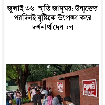
জুলাই ৩৬ স্মৃতি জাদুঘর: উন্মুক্তের
পরদিনই বৃষ্টিকে উপেক্ষা করে
দর্শনার্থীদের ঢল