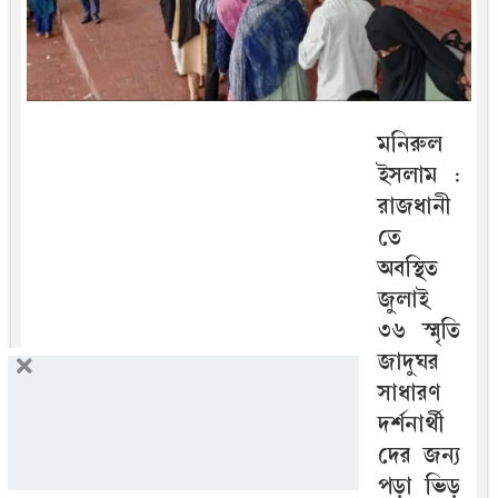
মনিরুল
ইসলাম :
রাজধানী
তে
অবস্থিত
জুলাই
৩৬ স্মৃতি
জাদুঘর
সাধারণ
দর্শনার্থী
দের জন্য
উন্মুক্ত হওয়ার পরদিন থেকেই উপচে পড়া ভিড়