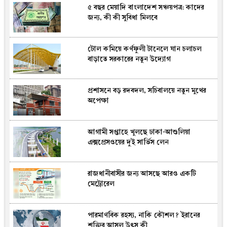
৫ বছর মেয়াদি বাংলাদেশ সঞ্চয়পত্র: কাদের
কুমিল্লায় সোহান হত্যা: বৃদ্ধের যাবজ্জীবন, ছেলে
জন্য, কী কী সুবিধা মিলবে
খালাস
টোল কমিয়ে কর্ণফুলী টানেলে যান চলাচল
ভিসা-গ্রিন কার্ড আবেদনে যুক্তরাষ্ট্রের নতুন
বাড়াতে সরকারের নতুন উদ্যোগ
কড়াকড়ি, কী থাকছে নীতিতে?
প্রশাসনে বড় রদবদল, সচিবালয়ে নতুন মুখের
তৈরি হচ্ছে হেলিপ্যাড ও মঞ্চ: বাঁশখালীতে
অপেক্ষা
প্রধানমন্ত্রী তারেক রহমানের আগমনকে ঘিরে
নেতাকর্মীদের প্রাণচাঞ্চল্য
আগামী সপ্তাহে খুলছে ঢাকা-আশুলিয়া
ঢাকায় পাকিস্তান হাই কমিশনারের বাসভবনে
এক্সপ্রেসওয়ের দুই সার্ভিস লেন
আগুন
রাজধানীবাসীর জন্য আসছে আরও একটি
রাষ্ট্রপতি পদে লড়তে কী কী যোগ্যতা
মেট্রোরেল
প্রয়োজন? জানুন সংবিধানের শর্তগুলো
পারমাণবিক রহস্য, নাকি কৌশল? ইরানের
দুবাই-ব্যাংকক ফ্লাইটে ঘুমন্ত নারীকে যৌ.ন
শক্তির আসল উৎস কী
নিপীড়ন, থাইল্যান্ডে অভিযুক্তের জেল-