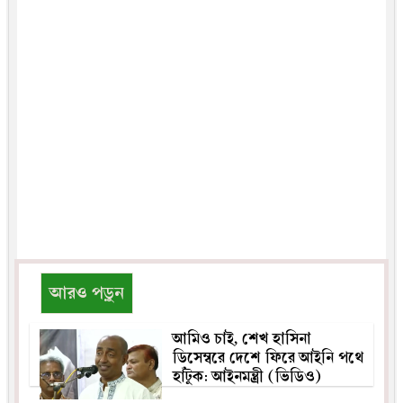
আরও পড়ুন
আমিও চাই, শেখ হাসিনা
ডিসেম্বরে দেশে ফিরে আইনি পথে
হাঁটুক: আইনমন্ত্রী (ভিডিও)