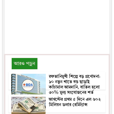
আরও পড়ুন
রফতানিমুখী শিল্পে বড় প্রণোদনা:
১০ নতুন খাতে বন্ড ছাড়াই
কাঁচামাল আমদানি, বাতিল হলো
৩০% মূল্য সংযোজনের শর্ত
আগস্টের প্রথম ৫ দিনে এল ৬০২
মিলিয়ন ডলার রেমিট্যান্স