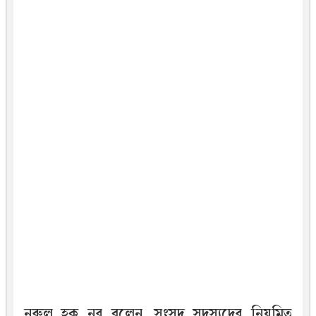
নুরুল হক নুর বলেন, সংসদ সদস্যদের নিয়মিত