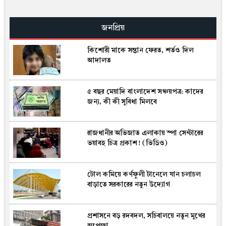
গাজীপুরে পৌর আ.লীগের সাবেক সভাপতি
গ্রেপ্তার
জনপ্রিয়
কিশোরী মাকে সন্তান ফেরত, শর্তও দিল
রফতানিমুখী শিল্পে বড় প্রণোদনা: ১০ নতুন
আদালত
খাতে বন্ড ছাড়াই কাঁচামাল আমদানি, বাতিল
হলো ৩০% মূল্য সংযোজনের শর্ত
৫ বছর মেয়াদি বাংলাদেশ সঞ্চয়পত্র: কাদের
এআই দিয়ে প্রথমবার তৈরি হলো নতুন ভাইরাস,
জন্য, কী কী সুবিধা মিলবে
চিকিৎসায় সম্ভাবনার পাশাপাশি বাড়ছে
নিরাপত্তা উদ্বেগ
রাজধানীর অভিজাত এলাকায় স্পা সেন্টারের
দ্য ডিপ্লোম্যাটের বিশ্লেষণ: শেখ হাসিনাকে
ভয়াবহ চিত্র প্রকাশ! (ভিডিও)
ঘিরে বাড়ছে কূটনৈতিক টানাপোড়েন, নতুন
মোড়ে ঢাকা-দিল্লি সম্পর্ক
টোল কমিয়ে কর্ণফুলী টানেলে যান চলাচল
মিস ওয়ার্ল্ডের মঞ্চে বাংলাদেশ: সামানজার
বাড়াতে সরকারের নতুন উদ্যোগ
সাঈদের নতুন যাত্রা
প্রশাসনে বড় রদবদল, সচিবালয়ে নতুন মুখের
অধ্যাপক ইউনূসের চেয়ে হাজারগুণ ভালো
অপেক্ষা