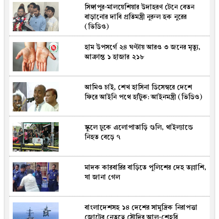
সিঙ্গাপুর-মালয়েশিয়ার উদাহরণ টেনে বেতন
বাড়ানোর দাবি প্রতিমন্ত্রী নুরুল হক নুরের
(ভিডিও)
হাম উপসর্গে ২৪ ঘণ্টায় আরও ৩ জনের মৃত্যু,
আক্রান্ত ১ হাজার ২১৮
আমিও চাই, শেখ হাসিনা ডিসেম্বরে দেশে
ফিরে আইনি পথে হাঁটুক: আইনমন্ত্রী (ভিডিও)
স্কুলে ঢুকে এলোপাতাড়ি গুলি, থাইল্যান্ডে
নিহত বেড়ে ৭
মাদক কারবারির বাড়িতে পুলিশের দেহ তল্লাশি,
যা জানা গেল
বাংলাদেশসহ ১৪ দেশের সামুদ্রিক নিরাপত্তা
জোটের নেতৃত্বে সৌদির আল-শেহরি