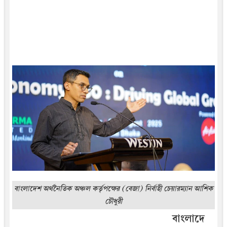
বাংলাদেশ অর্থনৈতিক অঞ্চল কর্তৃপক্ষের (বেজা) নির্বাহী চেয়ারম্যান আশিক
চৌধুরী
বাংলাদে