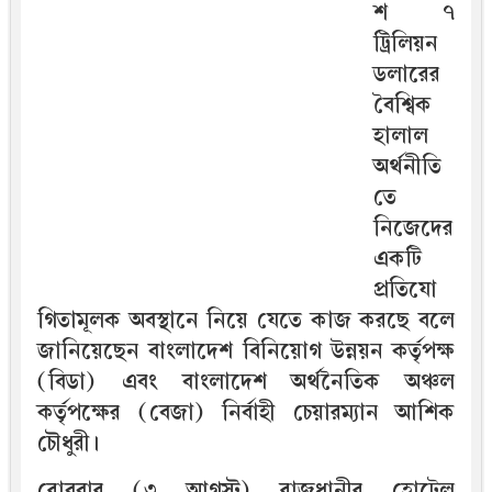
শ ৭
ট্রিলিয়ন
ডলারের
বৈশ্বিক
হালাল
অর্থনীতি
তে
নিজেদের
একটি
প্রতিযো
গিতামূলক অবস্থানে নিয়ে যেতে কাজ করছে বলে
জানিয়েছেন বাংলাদেশ বিনিয়োগ উন্নয়ন কর্তৃপক্ষ
(বিডা) এবং বাংলাদেশ অর্থনৈতিক অঞ্চল
কর্তৃপক্ষের (বেজা) নির্বাহী চেয়ারম্যান আশিক
চৌধুরী।
রোববার (৩ আগস্ট) রাজধানীর হোটেল