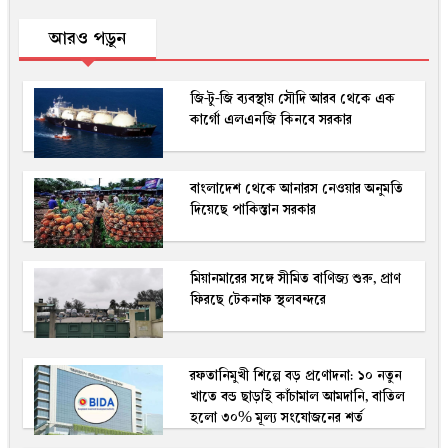
আরও পড়ুন
জি-টু-জি ব্যবস্থায় সৌদি আরব থেকে এক
কার্গো এলএনজি কিনবে সরকার
বাংলাদেশ থেকে আনারস নেওয়ার অনুমতি
দিয়েছে পাকিস্তান সরকার
মিয়ানমারের সঙ্গে সীমিত বাণিজ্য শুরু, প্রাণ
ফিরছে টেকনাফ স্থলবন্দরে
রফতানিমুখী শিল্পে বড় প্রণোদনা: ১০ নতুন
খাতে বন্ড ছাড়াই কাঁচামাল আমদানি, বাতিল
হলো ৩০% মূল্য সংযোজনের শর্ত