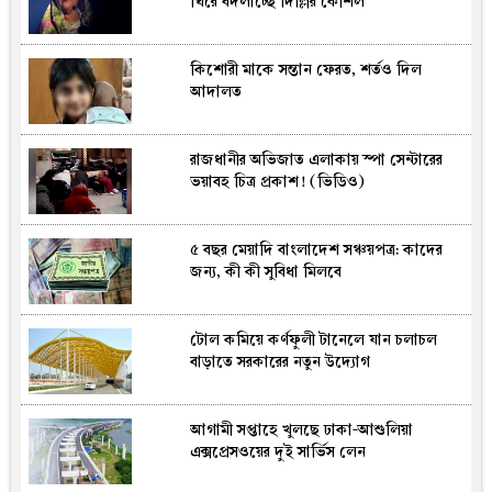
ঘিরে বদলাচ্ছে দিল্লির কৌশল
নিজের নামে প্রতারণামূলক ১৬০ বিজ্ঞাপনের
অভিযোগ তাসনিম জারার
কিশোরী মাকে সন্তান ফেরত, শর্তও দিল
কুয়েতে স্থায়ী বসবাসের নিয়মে কড়াকড়ি, বাতিল
আদালত
শত শত আবেদন
রাজধানীর অভিজাত এলাকায় স্পা সেন্টারের
প্রাইভেট পড়ালে শিক্ষকের এমপিও বন্ধ,
ভয়াবহ চিত্র প্রকাশ! (ভিডিও)
স্কুলেও মিলবে না উন্নয়ন বরাদ্দ: প্রতিমন্ত্রী
৫ বছর মেয়াদি বাংলাদেশ সঞ্চয়পত্র: কাদের
ঠাকুরগাঁওয়ে মোটরসাইকেল দুর্ঘটনায় ২ জন
জন্য, কী কী সুবিধা মিলবে
নিহত
টোল কমিয়ে কর্ণফুলী টানেলে যান চলাচল
কক্সবাজারে রাতের আঁধারে সমুদ্রের বালু চুরি,
বাড়াতে সরকারের নতুন উদ্যোগ
অভিযানে প্রশাসন
আগামী সপ্তাহে খুলছে ঢাকা-আশুলিয়া
রোহিঙ্গা ক্যাম্পে ওয়াশরুম থেকে পুলিশ
এক্সপ্রেসওয়ের দুই সার্ভিস লেন
কর্মকর্তার মরদেহ উদ্ধার