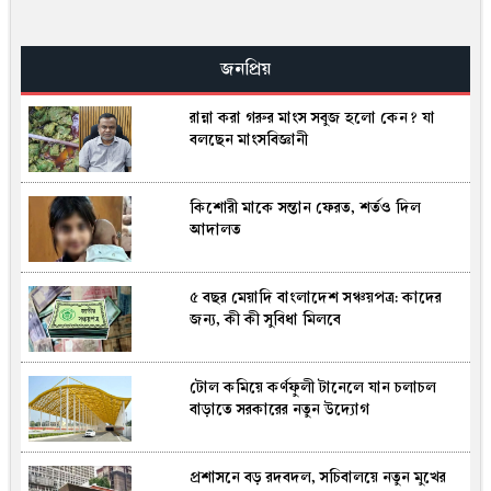
গর্ভবতী নারীর ১০ তলা থেকে পড়ে মৃত্যু,
অলৌকিকভাবে বেঁচে গেল অনাগত শিশু!
জনপ্রিয়
রান্না করা গরুর মাংস সবুজ হলো কেন? যা
পুলিশের ৭ কর্মকর্তাকে বদলি
বলছেন মাংসবিজ্ঞানী
কিশোরী মাকে সন্তান ফেরত, শর্তও দিল
অপরিকল্পিত নগরায়ন, গাছ কাটা এবং গ্রামীণ
আদালত
পরিবেশ নষ্ট হওয়ার কারণে কাউ ফল হারিয়ে
যাচ্ছে
৫ বছর মেয়াদি বাংলাদেশ সঞ্চয়পত্র: কাদের
ধামরাইয়ে ইটবোঝাই ট্রাকের চাপায়
জন্য, কী কী সুবিধা মিলবে
মোটরসাইকেল আরোহী নিহত, আহত ৩
টোল কমিয়ে কর্ণফুলী টানেলে যান চলাচল
তনু হত্যা: সাবেক সেনাসদস্য হাফিজুরের জামিন
বাড়াতে সরকারের নতুন উদ্যোগ
বাতিল, আত্মসমর্পণের নির্দেশ
প্রশাসনে বড় রদবদল, সচিবালয়ে নতুন মুখের
ফরিদপুরে লোডশেডিং-দ্রব্যমূল্যে অতিষ্ঠ