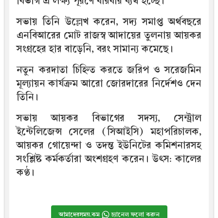
বিভাগ এ লক্ষ্য পূরণে বারবার ব্যর্থ হচ্ছে।’
সভায় তিনি উল্লেখ করেন, সদ্য সমাপ্ত অর্থবছরে
এনবিআরের মোট রাজস্ব আদায়ের তুলনায় আয়কর
সংগ্রহের হার বাড়েনি, বরং সামান্য কমেছে।
নতুন করদাতা চিহ্নিত করতে জরিপ ও সরেজমিন
মূল্যায়ন কার্যক্রম আরো জোরদারের নির্দেশও দেন
তিনি।
সভায় আয়কর বিভাগের সদস্য, সেন্ট্রাল
ইন্টেলিজেন্স সেলের (সিআইসি) মহাপরিচালক,
আয়কর গোয়েন্দা ও তদন্ত ইউনিটের কমিশনারসহ
সংশ্লিষ্ট কর্মকর্তারা অংশগ্রহণ করেন। উৎস: কালের
কণ্ঠ।
আমাদেরসময়.কম
চ্যানেল ফলো করুন