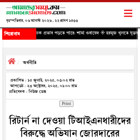
বৃহস্পতিবার, ০৬ আগস্ট ২০২৬ , ২২ শ্রাবণ ১৪৩৩
েতিবাচক প্রভাব পড়তে পারে: শামা ওবায়েদ
◈ হরমুজ খুলতে যুক্তরাষ্ট্রের জন্য নতুন 
শিরোনাম
অর্থনীতি
প্রকাশিত : ১৫ জুলাই, ২০২৫, ০৩:০২ রাত
আপডেট : ২৩ অক্টোবর, ২০২৫, ০১:০০ রাত
প্রতিবেদক : নিউজ ডেস্ক
Print
রিটার্ন না দেওয়া টিআইএনধারীদের
বিরুদ্ধে অভিযান জোরদারের