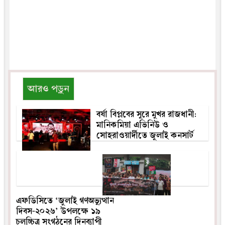
আরও পড়ুন
বর্ষা বিপ্লবের সুরে মুখর রাজধানী:
মানিকমিয়া এভিনিউ ও
সোহরাওয়ার্দীতে জুলাই কনসার্ট
এফডিসিতে ‘জুলাই গণঅভ্যুত্থান
দিবস-২০২৬’ উপলক্ষে ১৯
চলচ্চিত্র সংগঠনের দিনব্যাপী