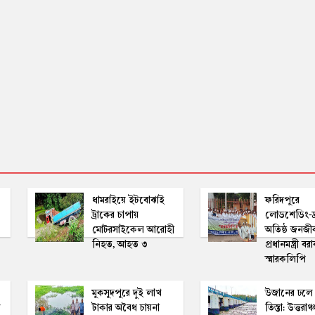
ধামরাইয়ে ইটবোঝাই
ফরিদপুরে
ট্রাকের চাপায়
লোডশেডিং-দ্রব
মোটরসাইকেল আরোহী
অতিষ্ঠ জনজী
নিহত, আহত ৩
প্রধানমন্ত্রী বর
স্মারকলিপি
মুকসুদপুরে দুই লাখ
উজানের ঢলে 
র
টাকার অবৈধ চায়না
তিস্তা: উত্তরাঞ