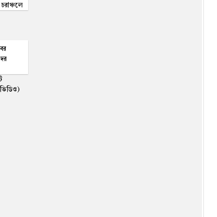
রাতারাতি কোটিপতি হতে বান্ধবীদের
, চরাঞ্চলে
সঙ্গে পর্নোগ্রাফি তৈরি, সফলতা
আসতেই সব ভেস্তে দিল পুলিশ!
(ভিডিও)
চট্টগ্রামে ট্র্যাফিক ব্যবস্থাপনায়
বের
নিয়োজিত শিক্ষার্থীদের অব্যাহতি
তদের
ি
৬ মাসের মূল্যায়নে বাড়তে পারে
(ভিডিও)
মন্ত্রিসভার আকার, বদলাতে পারে
দায়িত্ব
অভিনেতা ইলিয়াস কাঞ্চন অসুস্থ:
লন্ডনে চিকিৎসা, এখন কিছুটা
উন্নতি