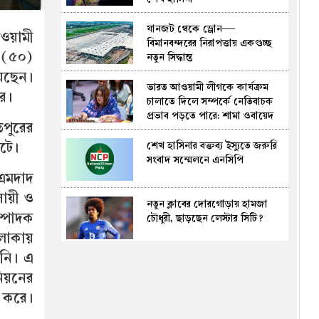
যানজট থেকে ড্রোন—
ওয়ামী
বিমানবন্দরের নিরাপত্তায় একগুচ্ছ
 (৫০)
নতুন সিদ্ধান্ত
েছেন।
ভারত আওয়ামী লীগকে কার্যক্রম
র।
চালাতে দিলে সম্পর্কে নেতিবাচক
প্রভাব পড়তে পারে: শামা ওবায়েদ
পুরের
শেখ হাসিনার বক্তব্য ইস্যুতে জরুরি
 ঘটে।
সংবাদ সম্মেলনে এনসিপি
 এমদাদ
ায়ী ও
নতুন ক্লাবের দোরগোড়ায় হামজা
্পাদক
চৌধুরী, ছাড়ছেন লেস্টার সিটি?
এলাকায়
িনি। এ
৩ মন্ত্রণালয় ও ১ বিভাগে নতুন সচিব
য়নের
া করে।