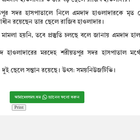
ীয়তপুর সদর হাসপাতালে নিলে এমদাদ হাওলাদারকে মৃত
ধীন রয়েছেন তার ছেলে রাজিব হাওলাদার।
মলা হয়নি, তবে প্রস্তুতি চলছে বলে জানায় এমদাদ হা
দাদ হাওলাদারের মরদেহ শরীয়তপুর সদর হাসপাতাল মর্গ
 ও দুই ছেলে সন্তান রয়েছে। উৎস: সময়নিউজটিভি।
আমাদেরসময়.কম
চ্যানেল ফলো করুন
Print