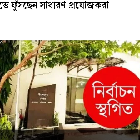
োভে ফুঁসছেন সাধারণ প্রযোজকরা