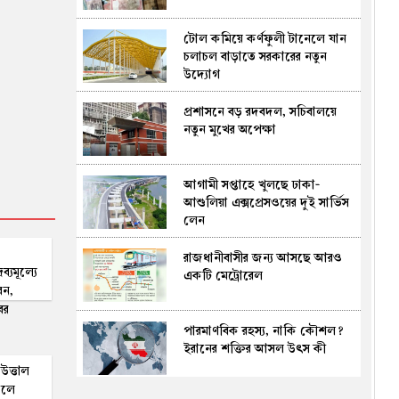
আহত ৩
টোল কমিয়ে কর্ণফুলী টানেলে যান
তনু হত্যা: সাবেক সেনাসদস্য
চলাচল বাড়াতে সরকারের নতুন
হাফিজুরের জামিন বাতিল,
উদ্যোগ
আত্মসমর্পণের নির্দেশ
প্রশাসনে বড় রদবদল, সচিবালয়ে
ফরিদপুরে লোডশেডিং-দ্রব্যমূল্যে
নতুন মুখের অপেক্ষা
অতিষ্ঠ জনজীবন, প্রধানমন্ত্রী বরাবর
স্মারকলিপি
আগামী সপ্তাহে খুলছে ঢাকা-
‘জুলাইয়ের বিজয় কোনো ব্যক্তি বা
আশুলিয়া এক্সপ্রেসওয়ের দুই সার্ভিস
দলের নয়, এটি ১৮ কোটি মানুষের
লেন
বিজয়’ : পররাষ্ট্র প্রতিমন্ত্রী
রাজধানীবাসীর জন্য আসছে আরও
প্রথম শ্রেণিতে ভর্তি লটারিতেই,
্যমূল্যে
একটি মেট্রোরেল
দ্বিতীয় থেকে নবম শ্রেণিতে হবে
বন,
পরীক্ষা, এসএসসির ফল ১০ আগস্ট
াবর
পারমাণবিক রহস্য, নাকি কৌশল?
মুকসুদপুরে দুই লাখ টাকার অবৈধ
ইরানের শক্তির আসল উৎস কী
চায়না জাল ধ্বংস
উত্তাল
্চলে