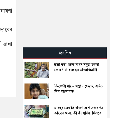
পাকিস্তানে ধর্ষণের অভিযোগে
তদন্তাধীন নেতার এমপি হওয়া নিয়ে
 ঘোষণা
বিতর্ক
হরমুজ খুলতে যুক্তরাষ্ট্রের জন্য নতুন
শর্ত দিল ইরান
লদারের
ে রাখা
গর্ভবতী নারীর ১০ তলা থেকে পড়ে
মৃত্যু, অলৌকিকভাবে বেঁচে গেল
জনপ্রিয়
অনাগত শিশু!
রান্না করা গরুর মাংস সবুজ হলো
পুলিশের ৭ কর্মকর্তাকে বদলি
কেন? যা বলছেন মাংসবিজ্ঞানী
কিশোরী মাকে সন্তান ফেরত, শর্তও
অপরিকল্পিত নগরায়ন, গাছ কাটা
দিল আদালত
এবং গ্রামীণ পরিবেশ নষ্ট হওয়ার
কারণে কাউ ফল হারিয়ে যাচ্ছে
৫ বছর মেয়াদি বাংলাদেশ সঞ্চয়পত্র:
ধামরাইয়ে ইটবোঝাই ট্রাকের চাপায়
কাদের জন্য, কী কী সুবিধা মিলবে
মোটরসাইকেল আরোহী নিহত,