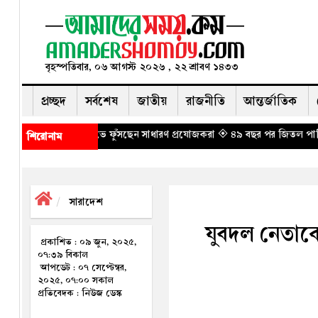
বৃহস্পতিবার, ০৬ আগস্ট ২০২৬ , ২২ শ্রাবণ ১৪৩৩
প্রচ্ছদ
সর্বশেষ
জাতীয়
রাজনীতি
আন্তর্জাতিক
ষোভে ফুঁসছেন সাধারণ প্রযোজকরা
◈ ৪৯ বছর পর জিতল পাকিস্তান
◈ যানজট থেকে ড
শিরোনাম
সারাদেশ
যুবদল নেতাক
প্রকাশিত : ০৯ জুন, ২০২৫,
০৭:৩৯ বিকাল
আপডেট : ০৭ সেপ্টেম্বর,
২০২৫, ০৭:০০ সকাল
প্রতিবেদক : নিউজ ডেস্ক