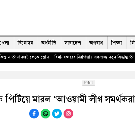
খেলা
বিনোদন
অর্থনীতি
সারাদেশ
অপরাধ
শিক্ষা
নি
্রোন—বিমানবন্দরের নিরাপত্তায় একগুচ্ছ নতুন সিদ্ধান্ত
◈ ভারত আওয়ামী লীগকে কার
Print
ে পিটিয়ে মারল ‘আওয়ামী লীগ সমর্থকরা