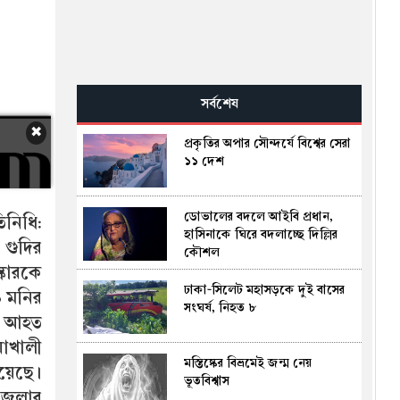
সর্বশেষ
✖
প্রকৃতির অপার সৌন্দর্যে বিশ্বের সেরা
১১ দেশ
ডোভালের বদলে আইবি প্রধান,
িনিধি:
হাসিনাকে ঘিরে বদলাচ্ছে দিল্লির
গুদির
কৌশল
্কারকে
ঢাকা-সিলেট মহাসড়কে দুই বাসের
ও মনির
সংঘর্ষ, নিহত ৮
জন আহত
াখালী
মস্তিষ্কের বিভ্রমেই জন্ম নেয়
য়েছে।
ভূতবিশ্বাস
জেলার