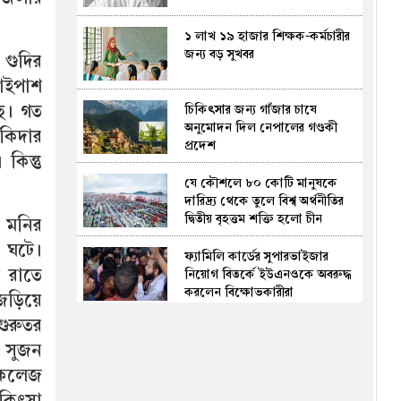
১ লাখ ১৯ হাজার শিক্ষক-কর্মচারীর
জন্য বড় সুখবর
 গুদির
বাইপাশ
ছে। গত
চিকিৎসার জন্য গাঁজার চাষে
অনুমোদন দিল নেপালের গণ্ডকী
ৌকিদার
প্রদেশ
কিন্তু
যে কৌশলে ৮০ কোটি মানুষকে
দারিদ্র্য থেকে তুলে বিশ্ব অর্থনীতির
দ্বিতীয় বৃহত্তম শক্তি হলো চীন
ী মনির
া ঘটে।
ফ্যামিলি কার্ডের সুপারভাইজার
 রাতে
নিয়োগ বিতর্কে ইউএনওকে অবরুদ্ধ
করলেন বিক্ষোভকারীরা
 জড়িয়ে
গুরুতর
ইনফান্তিনোর আসন টলমল!
আগামী বছর নির্বাচনের আগেই
, সুজন
হারা‌তে পারেন চাকরি, ফিফার নতুন
ল কলেজ
সভাপতির দৌড়ে কে?
িকিৎসা