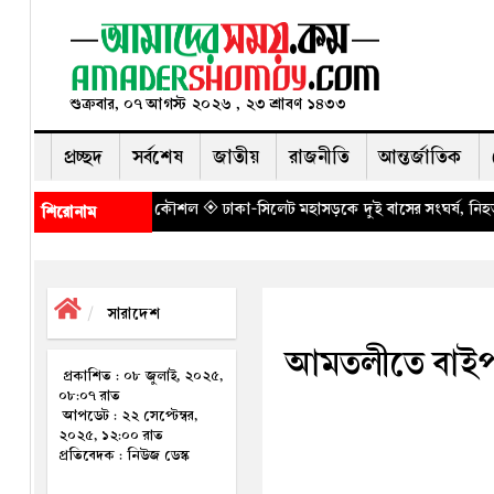
শুক্রবার, ০৭ আগস্ট ২০২৬ , ২৩ শ্রাবণ ১৪৩৩
প্রচ্ছদ
সর্বশেষ
জাতীয়
রাজনীতি
আন্তর্জাতিক
 দিল্লির কৌশল
◈ ঢাকা-সিলেট মহাসড়কে দুই বাসের সংঘর্ষ, নিহত ৮
◈ পাঁচ বছর ধরে
শিরোনাম
সারাদেশ
আমতলীতে বাইপাস 
প্রকাশিত : ০৮ জুলাই, ২০২৫,
০৮:০৭ রাত
আপডেট : ২২ সেপ্টেম্বর,
২০২৫, ১২:০০ রাত
প্রতিবেদক : নিউজ ডেস্ক