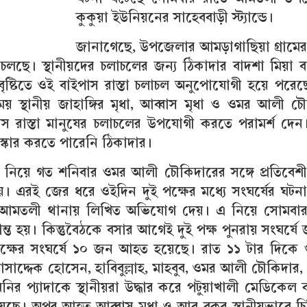
কুকুয়া ইউনিয়নের সাহেববাড়ী স্ট্যান্ডে।
জানাগেছে, উপজেলার আমড়াগাছিয়া গ্রামের
জ চলছে। স্থানীয়দের চলাচলের জন্য ঠিকাদার বাদশা মিয়া 
। বৃষ্টিতে ওই বাইপাস রাস্তা চলাচল অনুপোযোগী হয়ে পরে
য় স্থানীয় জাহাঙ্গির মৃধা, আব্বাস মৃধা ও ওমর আলী চ
স রাস্তা মানুষের চলাচলের উপযোগী করতে পরামর্শ দেন। 
সংস্কার করতে পারেনি ঠিকাদার।
 নিয়ে গত শনিবার ওমর আলী চৌকিদারের সঙ্গে প্রতিবেশ
য়। এরই জের ধরে ওইদিন দুই পক্ষের মধ্যে সংঘর্ষের ঘটন
 আমতলী থানায় লিখিত অভিযোগ দেয়। এ নিয়ে সোমবার
ন্ত হয়। কিন্তুবৈঠকে বসার আগেই দুই পক্ষ পুনরায় সংঘর্ষে
ক্ষের সংঘর্ষে ১০ জন আহত হয়েছে। রাত ১১ টার দিকে 
াদ্দেক হোসেন, হাবিবুল্লাহ, মাহবুব, ওমর আলী চৌকিদার
 মনির প্যাদাকে স্থানীয়রা উদ্ধার করে পটুয়াখালী মেডিকে
য়েছে। অপর আহত আব্বাস মৃধা ও আবু বকর স্থানীয়ভাবে চ