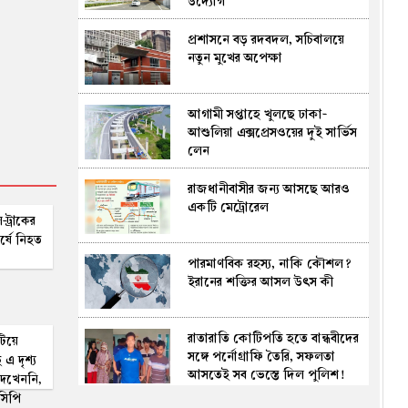
উদ্যোগ
গেছে চামড়া রপ্তানি
প্রশাসনে বড় রদবদল, সচিবালয়ে
আগস্টের প্রথম ৫ দিনে এল ৬০২
নতুন মুখের অপেক্ষা
মিলিয়ন ডলার রেমিট্যান্স
আগামী সপ্তাহে খুলছে ঢাকা-
জুলাই ৩৬ স্মৃতি জাদুঘর: উন্মুক্তের
আশুলিয়া এক্সপ্রেসওয়ের দুই সার্ভিস
পরদিনই বৃষ্টিকে উপেক্ষা করে
লেন
দর্শনার্থীদের ঢল
রাজধানীবাসীর জন্য আসছে আরও
মির্জা ফখরুলই কি বঙ্গভবনের নতুন
একটি মেট্রোরেল
বাসিন্দা হচ্ছেন?
ট্রাকের
র্ষে নিহত
পারমাণবিক রহস্য, নাকি কৌশল?
নারী আসনের এমপিকে আসিফ
ইরানের শক্তির আসল উৎস কী
মাহমুদের আইনি নোটিশ
রাতারাতি কোটিপতি হতে বান্ধবীদের
শিল্পীর ওপর হামলা নিয়ে ইথুন বাবুর
টিয়ে
সঙ্গে পর্নোগ্রাফি তৈরি, সফলতা
ক্ষোভ: “স্টেজে সহিংসতা মানে
 এ দৃশ্য
আসতেই সব ভেস্তে দিল পুলিশ!
জাতির লজ্জা”
েখেননি,
(ভিডিও)
সিপি