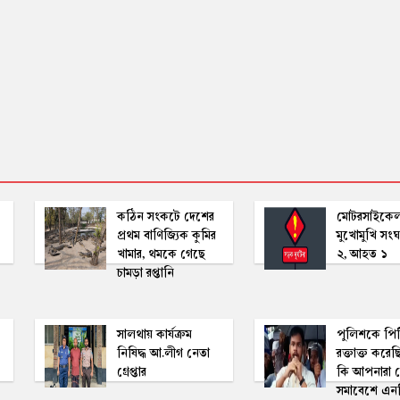
কঠিন সংকটে দেশের
মোটরসাইকেল-
প্রথম বাণিজ্যিক কুমির
মুখোমুখি সংঘ
খামার, থমকে গেছে
২, আহত ১
চামড়া রপ্তানি
সালথায় কার্যক্রম
পুলিশকে পি
নিষিদ্ধ আ.লীগ নেতা
রক্তাক্ত করেছি
গ্রেপ্তার
কি আপনারা দ
সমাবেশে এন