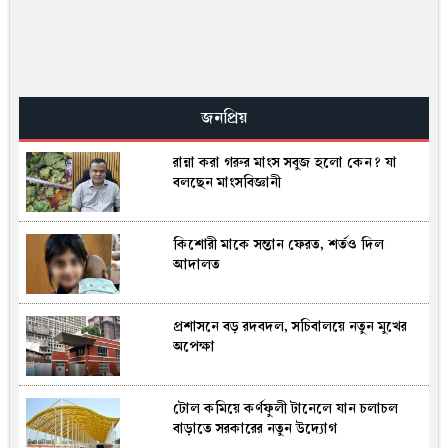
নিরাপত্তা নিশ্চিত না হলে রোহিঙ্গা প্রত্যাবাসন
নয়: মালয়েশিয়া
মাগুরায় সাকিবের বাড়িতে দুর্বৃত্তদের
অগ্নিসংযোগ, বিস্ফোরিত দুটি পেট্রলবোমা
জনপ্রিয়
(ভিডিও)
রান্না করা গরুর মাংস সবুজ হলো কেন? যা
ভারতে পাচারের সময় বেনাপোল কাস্টমসে দুই
বলছেন মাংসবিজ্ঞানী
স্বর্ণবারসহ পাসপোর্টধারী আটক
কিশোরী মাকে সন্তান ফেরত, শর্তও দিল
তড়িঘড়ি বৈঠক ডাকলেন ইনফান্তিনো, ফিফার
আদালত
বিরুদ্ধে ৪০ কোটি টাকার ব্ল্যাকমেলের
অভিযোগ এশিয়ার দেশের
প্রশাসনে বড় রদবদল, সচিবালয়ে নতুন মুখের
দক্ষিণ আফ্রিকার ফ্র্যাঞ্চাইজি লিগে সু‌যোগ
অপেক্ষা
পে‌লেন বাংলা‌দে‌শের রিশাদ হো‌সেন
টোল কমিয়ে কর্ণফুলী টানেলে যান চলাচল
মেজাজ হারি‌য়ে ঝা‌মেলায় জড়া‌লেন নেইমার
বাড়াতে সরকারের নতুন উদ্যোগ