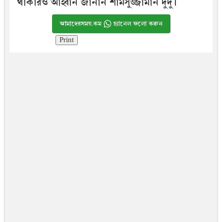
থাকারও আহ্বান জানান শামসুজ্জামান দুদু।
আমাদেরসময়.কম
চ্যানেল ফলো করুন
Print