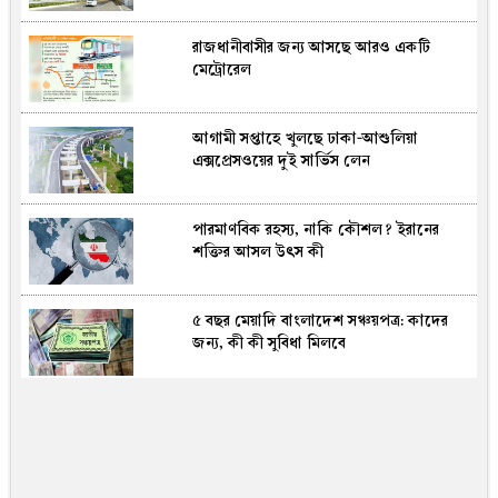
রাজধানীবাসীর জন্য আসছে আরও একটি
দুর্বল চুক্তিতেই বাড়ছে ইরান যুদ্ধের নতুন
মেট্রোরেল
সংঘর্ষের আশঙ্কা: বিশ্লেষক
আগামী সপ্তাহে খুলছে ঢাকা-আশুলিয়া
দক্ষিণ এশিয়ায় নজর কাড়ল বাংলাদেশি টাকা
এক্সপ্রেসওয়ের দুই সার্ভিস লেন
পারমাণবিক রহস্য, নাকি কৌশল? ইরানের
আজ মধ্যরাতে চালু হচ্ছে এলএনজি টার্মিনাল
শক্তির আসল উৎস কী
৫ বছর মেয়াদি বাংলাদেশ সঞ্চয়পত্র: কাদের
ববি হাজ্জাজকে নতুন দায়িত্ব দিল সরকার
জন্য, কী কী সুবিধা মিলবে
রাতারাতি কোটিপতি হতে বান্ধবীদের সঙ্গে
পর্নোগ্রাফি তৈরি, সফলতা আসতেই সব ভেস্তে
দিল পুলিশ!(ভিডিও)