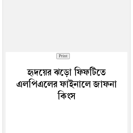
Print
হৃদয়ের ঝড়ো ফিফটিতে
এলপিএলের ফাইনালে জাফনা
কিংস