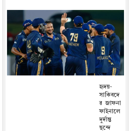
হৃদয়-
সাকিবদে
র জাফনা
ফাইনালে
দুর্দান্ত
ছন্দে