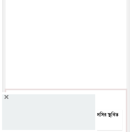
আরও পড়ুন
চট্টগ্রাম বোর্ডের এইচএসসির স্থগিত
পরীক্ষার রুটিন প্রকাশ