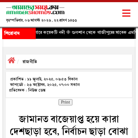
বৃহস্পতিবার, ০৬ আগস্ট ২০২৬ , ২২ শ্রাবণ ১৪৩৩
 পারে কয়েকটি নদী
◈ গুলশান থেকে গাজীপুরের সাবেক এমপি আখতারুজ্জামান গ্রেপ্ত
শিরোনাম
রাজনীতি
প্রকাশিত : ১১ জুলাই, ২০২৫, ০৬:৫৩ বিকাল
আপডেট : ২৩ অক্টোবর, ২০২৫, ০৭:০০ সকাল
প্রতিবেদক : নিউজ ডেস্ক
Print
জামানত বাজেয়াপ্ত হয়ে কারা
দেশছাড়া হবে, নির্বাচন ছাড়া বোঝা