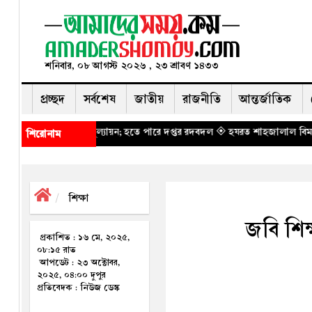
শনিবার, ০৮ আগস্ট ২০২৬ , ২৩ শ্রাবণ ১৪৩৩
প্রচ্ছদ
সর্বশেষ
জাতীয়
রাজনীতি
আন্তর্জাতিক
যান্স মূল্যায়ন; হতে পারে দপ্তর রদবদল
◈ হযরত শাহজালাল বিমানবন্দরে বলাকা লাউ
শিরোনাম
শিক্ষা
জবি শিক
প্রকাশিত : ১৬ মে, ২০২৫,
০৮:১৫ রাত
আপডেট : ২৩ অক্টোবর,
২০২৫, ০৪:০০ দুপুর
প্রতিবেদক : নিউজ ডেস্ক