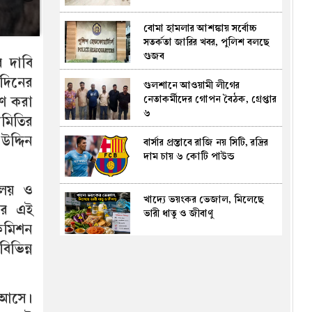
বোমা হামলার আশঙ্কায় সর্বোচ্চ
সতর্কতা জারির খবর, পুলিশ বলছে
গুজব
র দাবি
 দিনের
গুলশানে আওয়ামী লীগের
নেতাকর্মীদের গোপন বৈঠক, গ্রেপ্তার
হণ করা
৬
সমিতির
দ্দিন
বার্সার প্রস্তাবে রাজি নয় সিটি, রদ্রির
দাম চায় ৬ কোটি পাউন্ড
ণালয় ও
খাদ্যে ভয়ংকর ভেজাল, মিলেছে
রে এই
ভারী ধাতু ও জীবাণু
 কমিশন
ভিন্ন
শেখ হাসিনাকে দেশে ফেরাতে
ইন্টারপোলের মাধ্যমে রেড নোটিশ
জারি করতে হবে: জামায়াত
ত আসে।