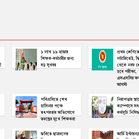
১ লাখ ১৯ হাজার
প্রথম শ্রেণিতে
শিক্ষক-কর্মচারীর জন্য
লটারিতেই, দ্বি
ী
বড় সুখবর
থেকে নবম শ্
হবে পরীক্ষা,
এসএসসির ফ
আগস্ট
পবিপ্রবিতে শেখ
নিরাপত্তার স্বা
হাসিনার পক্ষে
ক্যাম্পাসে স
তৎপরতার অভিযোগে
কর্মসূচি নিষিদ্
তদন্তের মুখে শিক্ষকরা
জবিতে ছাত্রদলের
আর্মি ইন্টারন