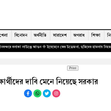
খেলা
বিনোদন
অর্থনীতি
সারাদেশ
অপরাধ
শিক্ষা
নি
ঞ্জে আগুন
◈ ইয়েমেনে ফের উত্তেজনা, হুতিদের হামলায় নিহত ৫৮ সেনা
◈ বোমা হা
Print
্ষার্থীদের দাবি মেনে নিয়েছে সরকার