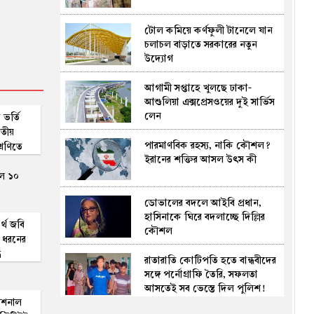
বাংলাদেশিরা
টোল কমিয়ে কর্ণফুলী টানেলে যান
বিএনপি নেতাকে লক্ষ্য করে গুলি,
চলাচল বাড়াতে সরকারের নতুন
পল্লবীতে আহত নারী পথচারীও
উদ্যোগ
আগামী সপ্তাহে খুলছে ঢাকা-
সৌদিকে ঘিরে ইরানি মিত্রদের
আশুলিয়া এক্সপ্রেসওয়ের দুই সার্ভিস
সমন্বিত হামলার শঙ্কা, লক্ষ্যবস্তু
লেন
জ্বালানি স্থাপনা ও বন্দর
 ভর্তি
তীয়
পারমাণবিক রহস্য, নাকি কৌশল?
‘আপনি কি গুপ্ত আওয়ামী লীগ’,
রেণিতে
ইরানের শক্তির আসল উৎস কী
জবাবে যা বললেন রুমিন ফারহানা
ল ১০
ডোভালের বদলে আইবি প্রধান,
রোম বিমানবন্দরে আটকা ঢাকাগামী
হাসিনাকে ঘিরে বদলাচ্ছে দিল্লির
বিমান, দুর্ভোগে আড়াই শতাধিক
র্থে জবি
কৌশল
যাত্রী
ব ধরনের
ধ
রাতারাতি কোটিপতি হতে বান্ধবীদের
ক্রাইম ওয়েব সিরিজ দেখে স্ত্রীকে
সঙ্গে পর্নোগ্রাফি তৈরি, সফলতা
হত্যা
আসতেই সব ভেস্তে দিল পুলিশ!
(ভিডিও)
্যাশনাল