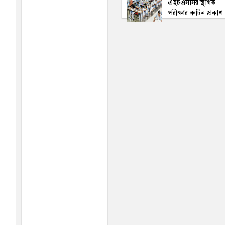
এইচএসসির স্থগিত
পরীক্ষার রুটিন প্রকাশ