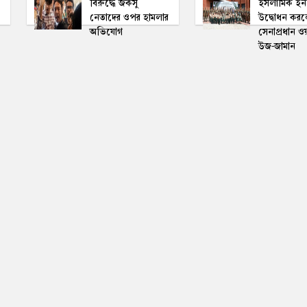
বিরুদ্ধে জকসু
ইসলামিক ইনস
নেতাদের ওপর হামলার
উদ্বোধন কর
অভিযোগ
সেনাপ্রধান ও
উজ-জামান