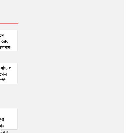
নাসার নতুন মহাকাশ অভিযানে
নেতৃত্বে বাংলাদেশি বিজ্ঞানী
বাবা-মায়ের সম্পত্তিতে মেয়ের অংশ
কত? ভাই সম্পত্তি না দিলে বোন
্গে
কী করবেন? জানালেন সুপ্রিম
 শুরু,
কোর্টের আইনজীবী
 টেকনাফ
১২০০ কমলা গাছ কাটার ঘটনায়
আলোচিত বন কর্মকর্তা রংপুরে
বদলি
সোশ্যাল
মানবদেহে মাইক্রোপ্লাস্টিক ঢুকলে
 পেল
কী হয়, কীভাবে কমাবেন এর ঝুঁকি?
লামী
গে
তায়
িকৃত