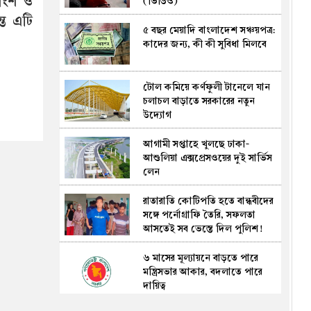
রাংশ ও
(ভিডিও)
ত এটি
৫ বছর মেয়াদি বাংলাদেশ সঞ্চয়পত্র:
বেসরকারি খাতে জ্বালানি তেল
কাদের জন্য, কী কী সুবিধা মিলবে
আমদানির খসড়া নীতিমালা নিয়ে
আলোচনাকে 'কাল্পনিক ও অসত্য'
বলল সরকার
টোল কমিয়ে কর্ণফুলী টানেলে যান
কুয়াকাটায় এক ট্রলারে ৪৬ মণ
চলাচল বাড়াতে সরকারের নতুন
ইলিশ, নিলামে বিক্রি ৪৮ লাখ ৫০
উদ্যোগ
হাজার টাকায়
আগামী সপ্তাহে খুলছে ঢাকা-
সালথায় পাট শুকানোর আড়া
আশুলিয়া এক্সপ্রেসওয়ের দুই সার্ভিস
বাঁধাকে কেন্দ্র করে সংঘর্ষ, আহত
লেন
১০
রাতারাতি কোটিপতি হতে বান্ধবীদের
রবিবার মাতারবাড়ী গভীর সমুদ্র বন্দর
সঙ্গে পর্নোগ্রাফি তৈরি, সফলতা
পরিদর্শনে আসছেন প্রধানমন্ত্রী
আসতেই সব ভেস্তে দিল পুলিশ!
তারেক রহমান, এলাকায় সাজ সাজ
(ভিডিও)
রব
৬ মাসের মূল্যায়নে বাড়তে পারে
বাংলাদেশে প্রথমবার চালু হচ্ছে ই-
মন্ত্রিসভার আকার, বদলাতে পারে
ভিসা, ৫০ লাখ ডলার বিনিয়োগে
দায়িত্ব
মিলবে ভিসামুক্ত ভ্রমণ সুবিধা