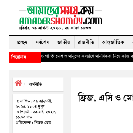
রবিবার, ০৯ আগস্ট ২০২৬ , ২৪ শ্রাবণ ১৪৩৩
প্রচ্ছদ
সর্বশেষ
জাতীয়
রাজনীতি
আন্তর্জাতিক
মাথা ও পা
◈ দেশ ও মানুষের কল্যাণে মানবিকতা নিয়ে কাজ করুন: ইউএনওদের প্রধানম
শিরোনাম
অর্থনীতি
ফ্রিজ, এসি ও 
প্রকাশিত : ০৯ জানুয়ারী,
২০২৫, ১১:০৪ দুপুর
আপডেট : ২৯ মার্চ, ২০২৫,
১১:০০ রাত
প্রতিবেদক : নিউজ ডেস্ক