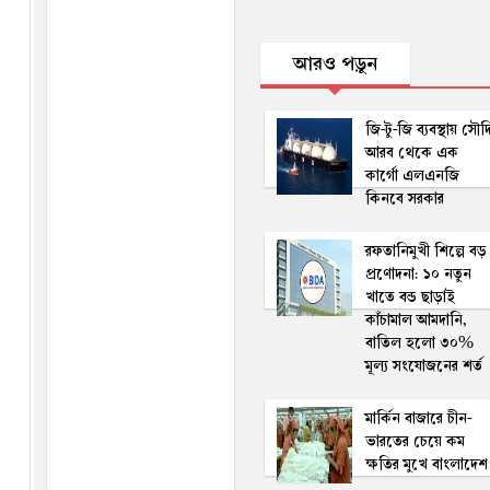
আরও পড়ুন
জি-টু-জি ব্যবস্থায় সৌদ
আরব থেকে এক
কার্গো এলএনজি
কিনবে সরকার
রফতানিমুখী শিল্পে বড়
প্রণোদনা: ১০ নতুন
খাতে বন্ড ছাড়াই
কাঁচামাল আমদানি,
বাতিল হলো ৩০%
মূল্য সংযোজনের শর্ত
মার্কিন বাজারে চীন-
ভারতের চেয়ে কম
ক্ষতির মুখে বাংলাদেশ