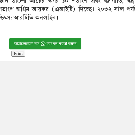
তিষ্ঠান তাদের আয়ের ওপর ১০ শতাংশ এবং যন্ত্রপাতি, যন্ত্
ংশ অগ্রিম আয়কর (এআইটি) দিচ্ছে। ২০৩২ সাল পর্যন্
 উৎস: আরটিভি অনলাইন।
আমাদেরসময়.কম
চ্যানেল ফলো করুন
Print