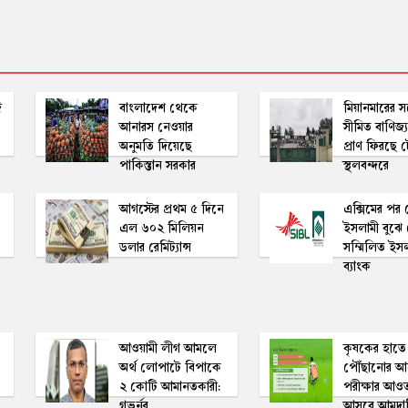
ি
বাংলাদেশ থেকে
মিয়ানমারের সঙ
আনারস নেওয়ার
সীমিত বাণিজ্য
অনুমতি দিয়েছে
প্রাণ ফিরছে
পাকিস্তান সরকার
স্থলবন্দরে
আগস্টের প্রথম ৫ দিনে
এক্সিমের পর 
এল ৬০২ মিলিয়ন
ইসলামী বুঝে
ডলার রেমিট্যান্স
সম্মিলিত ইস
ব্যাংক
আওয়ামী লীগ আমলে
কৃষকের হাতে
অর্থ লোপাটে বিপাকে
পৌঁছানোর আ
২ কোটি আমানতকারী:
পরীক্ষার আও
গভর্নর
আসবে আমদান