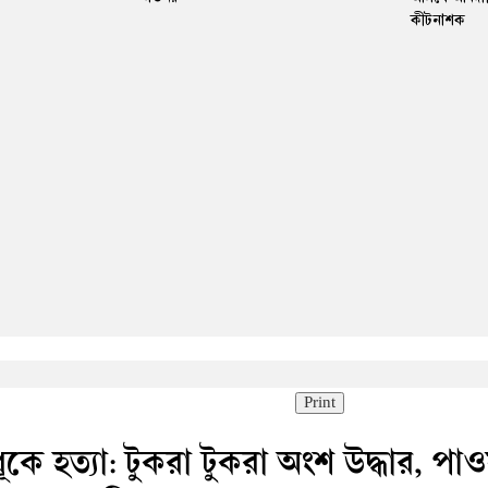
কীটনাশক
Print
বধূকে হত্যা: টুকরা টুকরা অংশ উদ্ধার, পা