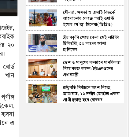
যৌনতা, ক্ষমতা ও এআই বিতর্কে
আলোচনার কেন্দ্রে ‘আই ওয়ান্ট
ইয়োর সে`ক্স’ সিনেমা(ভিডিও)
রেটর,
রবাইক
স্ত্রীর বকুনি খেয়ে কেনা সেই লটারির
টিকিটেই ৩০ লাখের আশা
ওপর ২০
হানিফের
ার।
দেশ ও মানুষের কল্যাণে মানবিকতা
বোর্ড
নিয়ে কাজ করুন: ইউএনওদের
ন খান
প্রধানমন্ত্রী
রাষ্ট্রপতি নির্বাচনে অংশ নিচ্ছে
জামায়াত, ১১ দলীয় জোটের একক
র্ণাঙ্গ
প্রার্থী চূড়ান্ত হবে রোববার
ইকেল,
বাবা ভাঙ্গার ২০২৬ ভবিষ্যদ্বাণী: ২টি
ব্যবসা
সত্যি হওয়ার দাবি, বাকি ৩টি কী?
মানে এ