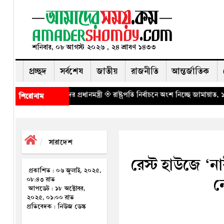
শনিবার, ০৮ আগস্ট ২০২৬ , ২৪ শ্রাবণ ১৪৩৩
প্রচ্ছদ
সর্বশেষ
জাতীয়
রাজনীতি
আন্তর্জাতিক
প্রধানমন্ত্রী
◈ রাষ্ট্রপতি নির্বাচনে অংশ নিচ্ছে জামায়াত, ১১ দলীয় জোটের একক প্রা
শিরোনাম
সারাদেশ
রেস্ট হাউজে ‘ন
প্রকাশিত : ০৬ জুলাই, ২০২৫,
ন
০৮:৪৩ রাত
আপডেট : ১৮ অক্টোবর,
২০২৫, ০১:০০ রাত
প্রতিবেদক : নিউজ ডেস্ক