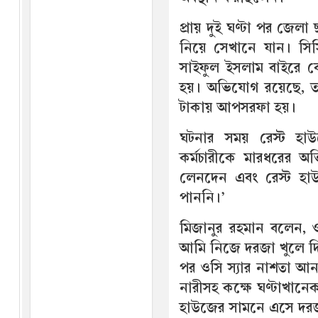
প্রায় দুই ঘণ্টা পর জেলা
নিয়ে সেখানে যান। সিস
সাইফুল ইসলাম বাইরে বে
হয়। অভিযোগ রয়েছে, তা
টাকায় আপসরফা হয়।
ঘটনার সময় রেস্ট হা
কর্মচারীকে মারধরের 
লেনদেন এবং রেস্ট হাউ
পাননি।’
মিজানুর রহমান বলেন, ‌
আমি নিজে দরজা খুলে দি
পর ওসি স্যার নাশতা আ
নারীসহ কক্ষে ঘণ্টাখান
হাউজের সামনে এসে দরজা 