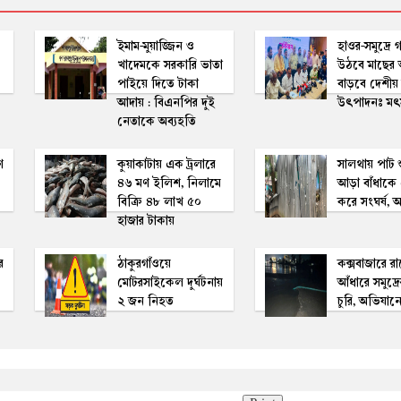
ইমাম-মুয়াজ্জিন ও
হাওর-সমুদ্রে 
খাদেমকে সরকারি ভাতা
উঠবে মাছের অ
পাইয়ে দিতে টাকা
বাড়বে দেশীয়
আদায় : বিএনপির দুই
উৎপাদনঃ মৎস্যম
নেতাকে অব্যহতি
ণ
কুয়াকাটায় এক ট্রলারে
সালথায় পাট 
৪৬ মণ ইলিশ, নিলামে
আড়া বাঁধাকে ক
বিক্রি ৪৮ লাখ ৫০
করে সংঘর্ষ,
হাজার টাকায়
র
ঠাকুরগাঁওয়ে
কক্সবাজারে র
মোটরসাইকেল দুর্ঘটনায়
আঁধারে সমুদ্রে
২ জন নিহত
চুরি, অভিযানে