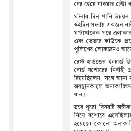
বের হেয়ে যাওয়ার চেষ্টা
ঘটনার দিন পানি উন্নয়ন 
ওইদিন সন্ধ্যায় একজন না
ঘণ্টাখানেক পরে এলাকা
এবং ভেতরে কাউকে প্
পুলিশের লোকজনও আসেন
রেস্ট হাউজের ইনচার্জ 
বোর্ড যশোরের নির্বাহী 
দিয়েছিলেন। সঙ্গে আনা ন
অবস্থানকালে অনাকাঙ্
যান।
তবে পুরো বিষয়টি অস্ব
নিয়ে যশোরে এসেছিলাম। ছ
হয়েছে। কোনো অনাকাঙ্ক্