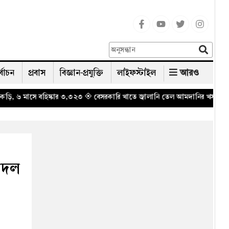
র্বাচন
প্রবাস
বিজ্ঞান-প্রযুক্তি
লাইফস্টাইল
আরও
 ৩,৩২৩
◈ বেসরকারি খাতে জ্বালানি তেল আমদানির খসড়া নীতিমালা নিয়ে আলোচনা
্রদল