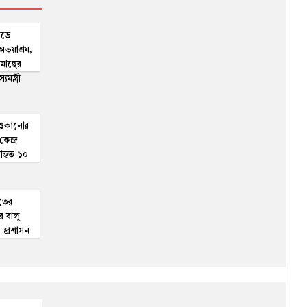
গড়ে
ভয়াশ্রম,
 মাছের
ন্ত্রী
শুকানোর
েন্দ্র
 আহত ১০
াতের
র বালু
 প্রশাসন