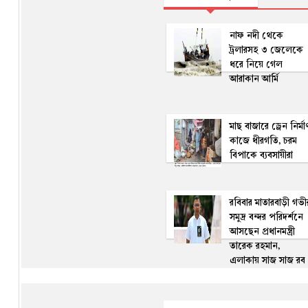
নাফ নদী থেকে
ট্রলারসহ ৩ জেলেকে
ধরে নিয়ে গেল
আরাকান আর্মি
মাছ বাজারে ড্রেন নির্মা
কাজে ধীরগতি, চরম
বিপাকে ব্যবসায়ীরা
রবিবার মাতারবাড়ী গভী
সমুদ্র বন্দর পরিদর্শনে
আসছেন প্রধানমন্ত্রী
তারেক রহমান,
এলাকায় সাজ সাজ রব