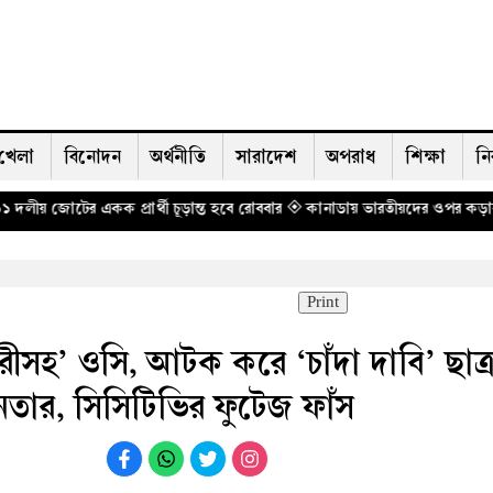
খেলা
বিনোদন
অর্থনীতি
সারাদেশ
অপরাধ
শিক্ষা
নি
র্থী চূড়ান্ত হবে রোববার
◈ কানাডায় ভারতীয়দের ওপর কড়াকড়ি, ৬ মাসে বহিষ্কার
Print
ারীসহ’ ওসি, আটক করে ‘চাঁদা দাবি’ ছাত
েতার, সিসিটিভির ফুটেজ ফাঁস