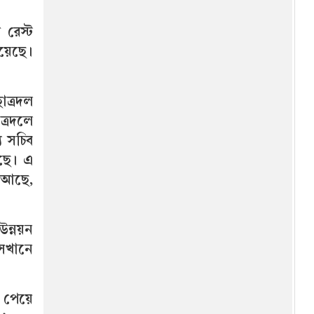
চট্টগ্রামে ট্র্যাফিক ব্যবস্থাপনায়
নিয়োজিত শিক্ষার্থীদের অব্যাহতি
 রেস্ট
হয়েছে।
৬ মাসের মূল্যায়নে বাড়তে পারে
মন্ত্রিসভার আকার, বদলাতে পারে
দায়িত্ব
াত্রদল
নাসার নতুন মহাকাশ অভিযানে
ত্রদলে
নেতৃত্বে বাংলাদেশি বিজ্ঞানী
 সচিব
আছে। এ
বাবা-মায়ের সম্পত্তিতে মেয়ের অংশ
 আছে,
কত? ভাই সম্পত্তি না দিলে বোন
কী করবেন? জানালেন সুপ্রিম
কোর্টের আইনজীবী
উন্নয়ন
েখানে
 পেয়ে