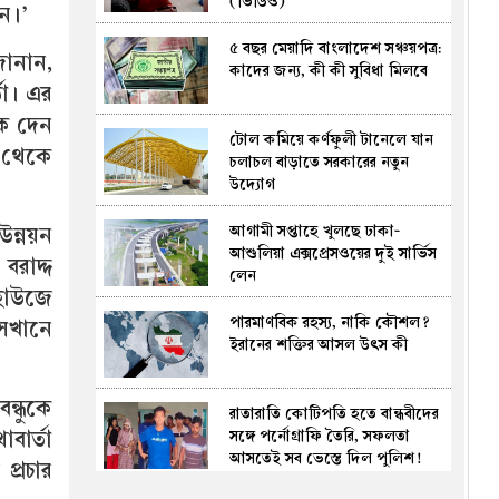
(ভিডিও)
প্রতারণামূলক ১৬০ বিজ্ঞাপনের
েন।’
অভিযোগ তাসনিম জারার
৫ বছর মেয়াদি বাংলাদেশ সঞ্চয়পত্র:
কুয়েতে স্থায়ী বসবাসের নিয়মে
জানান,
কাদের জন্য, কী কী সুবিধা মিলবে
কড়াকড়ি, বাতিল শত শত আবেদন
তা। এর
ে দেন
টোল কমিয়ে কর্ণফুলী টানেলে যান
প্রাইভেট পড়ালে শিক্ষকের এমপিও
 থেকে
চলাচল বাড়াতে সরকারের নতুন
বন্ধ, স্কুলেও মিলবে না উন্নয়ন বরাদ্দ:
উদ্যোগ
প্রতিমন্ত্রী
আগামী সপ্তাহে খুলছে ঢাকা-
উন্নয়ন
ঠাকুরগাঁওয়ে মোটরসাইকেল
আশুলিয়া এক্সপ্রেসওয়ের দুই সার্ভিস
দুর্ঘটনায় ২ জন নিহত
বরাদ্দ
লেন
 হাউজে
পারমাণবিক রহস্য, নাকি কৌশল?
কক্সবাজারে রাতের আঁধারে সমুদ্রের
েখানে
ইরানের শক্তির আসল উৎস কী
বালু চুরি, অভিযানে প্রশাসন
ন্ধুকে
রাতারাতি কোটিপতি হতে বান্ধবীদের
রোহিঙ্গা ক্যাম্পে ওয়াশরুম থেকে
সঙ্গে পর্নোগ্রাফি তৈরি, সফলতা
বার্তা
পুলিশ কর্মকর্তার মরদেহ উদ্ধার
আসতেই সব ভেস্তে দিল পুলিশ!
প্রচার
(ভিডিও)