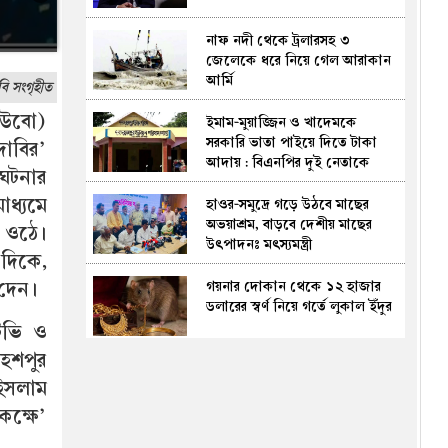
নাফ নদী থেকে ট্রলারসহ ৩
জেলেকে ধরে নিয়ে গেল আরাকান
আর্মি
ি সংগৃহীত
াউবো)
ইমাম-মুয়াজ্জিন ও খাদেমকে
সরকারি ভাতা পাইয়ে দিতে টাকা
দাবির’
আদায় : বিএনপির দুই নেতাকে
 ঘটনার
অব্যহতি
ধ্যমে
হাওর-সমুদ্রে গড়ে উঠবে মাছের
অভয়াশ্রম, বাড়বে দেশীয় মাছের
 ওঠে।
উৎপাদনঃ মৎস্যমন্ত্রী
দিকে,
গয়নার দোকান থেকে ১২ হাজার
 দেন।
ডলারের স্বর্ণ নিয়ে গর্তে লুকাল ইঁদুর
টিভি ও
হেশপুর
মাছ বাজারে ড্রেন নির্মাণ কাজে
 ইসলাম
ধীরগতি, চরম বিপাকে ব্যবসায়ীরা
ক্ষে’