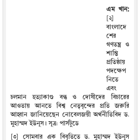
এম খান:
[২]
বাংলাদে
শের
গণতন্ত্র ও
শান্তি
প্রতিষ্ঠায়
পদক্ষেপ
নিতে
এবং
চলমান হত্যাকাণ্ড বন্ধ ও দোষীদের বিচারের
আওতায় আনতে বিশ্ব নেতৃবৃন্দের প্রতি জরুরি
আহ্বান জানিয়েছেন নোবেলজয়ী অর্থনীতিবিদ ড.
মুহাম্মদ ইউনূস। সূত্র: পার্সটুডে
[৩] সোমবার এক বিবৃতিতে ড. মুহাম্মদ ইউনূস