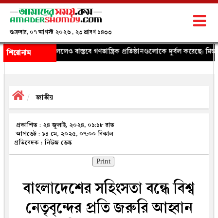
শুক্রবার, ০৭ আগস্ট ২০২৬ , ২৩ শ্রাবণ ১৪৩৩
েও বাস্তবে গণতান্ত্রিক প্রতিষ্ঠানগুলোকে দুর্বল করেছে: মির্জা ফখরুল
◈ দুই জেলা
শিরোনাম
জাতীয়
প্রকাশিত : ২৪ জুলাই, ২০২৪, ০১:১৮ রাত
আপডেট : ১৪ মে, ২০২৫, ০৭:০০ বিকাল
প্রতিবেদক : নিউজ ডেস্ক
Print
বাংলাদেশের সহিংসতা বন্ধে বিশ্ব
নেতৃবৃন্দের প্রতি জরুরি আহ্বান