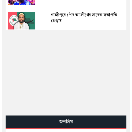
গাজীপুরে পৌর আ.লীগের সাবেক সভাপতি
গ্রেপ্তার
রফতানিমুখী শিল্পে বড় প্রণোদনা: ১০ নতুন
খাতে বন্ড ছাড়াই কাঁচামাল আমদানি, বাতিল
হলো ৩০% মূল্য সংযোজনের শর্ত
এআই দিয়ে প্রথমবার তৈরি হলো নতুন ভাইরাস,
চিকিৎসায় সম্ভাবনার পাশাপাশি বাড়ছে
নিরাপত্তা উদ্বেগ
দ্য ডিপ্লোম্যাটের বিশ্লেষণ: শেখ হাসিনাকে
ঘিরে বাড়ছে কূটনৈতিক টানাপোড়েন, নতুন
মোড়ে ঢাকা-দিল্লি সম্পর্ক
মিস ওয়ার্ল্ডের মঞ্চে বাংলাদেশ: সামানজার
সাঈদের নতুন যাত্রা
জনপ্রিয়