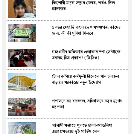
কিশোরী মাকে সন্তান ফেরত, শর্তও দিল
অধ্যাপক ইউনূসের চেয়ে হাজারগুণ ভালো
আদালত
দেশ চালাচ্ছেন তারেক রহমান: কৃষক শ্রমিক
জনতা লীগের সভাপতি কাদের সিদ্দিকী
৫ বছর মেয়াদি বাংলাদেশ সঞ্চয়পত্র: কাদের
নোয়াখালীতে বিএনপি নেতাকে গুলি, লাগল
জন্য, কী কী সুবিধা মিলবে
সহযোগীর বুকে
রাজধানীর অভিজাত এলাকায় স্পা সেন্টারের
ফরিদপুরে নিয়ন্ত্রণ হারিয়ে যাত্রীবাহী বাস খাদে,
ভয়াবহ চিত্র প্রকাশ! (ভিডিও)
আহত ১৫
টোল কমিয়ে কর্ণফুলী টানেলে যান চলাচল
দেশের ২৩তম রাষ্ট্রপতি নির্বাচন: সম্ভাব্য প্রার্থী
বাড়াতে সরকারের নতুন উদ্যোগ
হিসেবে হিসেবে আলোচনায় যারা
প্রশাসনে বড় রদবদল, সচিবালয়ে নতুন মুখের
তীব্র গরম থেকে বাঁচতে কুকুরের মাংস খাওয়ার
অপেক্ষা
পরামর্শ উ. কোরিয়ার!
আগামী সপ্তাহে খুলছে ঢাকা-আশুলিয়া
বাংলাদেশে আইএসআইয়ের সম্পৃক্ততার
এক্সপ্রেসওয়ের দুই সার্ভিস লেন
অভিযোগে যা বলল পাকিস্তান