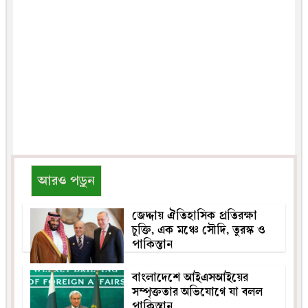
আরও পড়ুন
জেদ্দায় ঐতিহাসিক প্রতিরক্ষা
চুক্তি, এক মঞ্চে সৌদি, তুরস্ক ও
পাকিস্তান
বাংলাদেশে আইএসআইয়ের
সম্পৃক্ততার অভিযোগে যা বলল
পাকিস্তান