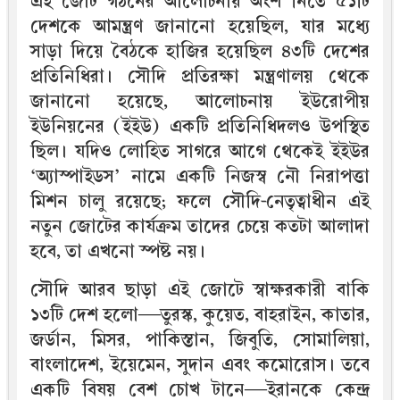
এই জোট গঠনের আলোচনায় অংশ নিতে ৫১টি
দেশকে আমন্ত্রণ জানানো হয়েছিল, যার মধ্যে
সাড়া দিয়ে বৈঠকে হাজির হয়েছিল ৪৩টি দেশের
প্রতিনিধিরা। সৌদি প্রতিরক্ষা মন্ত্রণালয় থেকে
জানানো হয়েছে, আলোচনায় ইউরোপীয়
ইউনিয়নের (ইইউ) একটি প্রতিনিধিদলও উপস্থিত
ছিল। যদিও লোহিত সাগরে আগে থেকেই ইইউর
‘অ্যাস্পাইডস’ নামে একটি নিজস্ব নৌ নিরাপত্তা
মিশন চালু রয়েছে; ফলে সৌদি-নেতৃত্বাধীন এই
নতুন জোটের কার্যক্রম তাদের চেয়ে কতটা আলাদা
হবে, তা এখনো স্পষ্ট নয়।
সৌদি আরব ছাড়া এই জোটে স্বাক্ষরকারী বাকি
১৩টি দেশ হলো—তুরস্ক, কুয়েত, বাহরাইন, কাতার,
জর্ডান, মিসর, পাকিস্তান, জিবুতি, সোমালিয়া,
বাংলাদেশ, ইয়েমেন, সুদান এবং কমোরোস। তবে
একটি বিষয় বেশ চোখ টানে—ইরানকে কেন্দ্র