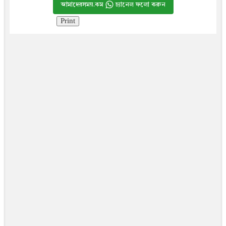
আমাদেরসময়.কম
চ্যানেল ফলো করুন
Print