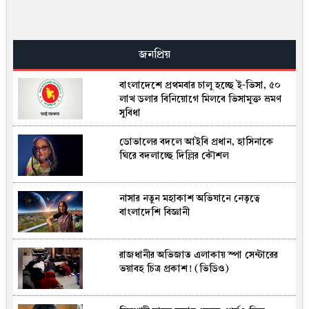
চলতি বছর এসএসসি ফলে ইংরেজি-গণিতে
বেশি ফেল, আইসিটিতে সর্বোচ্চ পাস
জনপ্রিয়
বাংলাদেশে প্রথমবার চালু হচ্ছে ই-ভিসা, ৫০
রাষ্ট্রপতি পদে মির্জা ফখরুলের নাম প্রায়
লাখ ডলার বিনিয়োগে মিলবে ভিসামুক্ত ভ্রমণ
চূড়ান্ত, বিএনপির নতুন মহাসচিব কে?
সুবিধা
ডোভালের বদলে আইবি প্রধান, হাসিনাকে
সে‌প্টেম্ব‌রে ভারতীয় দল বাংলা‌দে‌শ সফর করতে
ঘিরে বদলাচ্ছে দিল্লির কৌশল
মো‌দির কা‌ছে অনু‌মো‌তি চাইবে বি‌সি‌সিআই
নাসার নতুন মহাকাশ অভিযানে নেতৃত্বে
এক বছরে ৩০ বার বন্ধ রামপাল বিদ্যুৎকেন্দ্র,
বাংলাদেশি বিজ্ঞানী
দেশে লোডশেডিংয়ের ভোগান্তি
রাজধানীর অভিজাত এলাকায় স্পা সেন্টারের
ইলন মাস্কের স্পেসএক্স ফ্যালকন ৯-এর
ভয়াবহ চিত্র প্রকাশ! (ভিডিও)
ধ্বংসাবশেষে চাঁদে ২৭ মিটার গর্ত, ছড়িয়ে
পড়েছে ধূলিকণা-শিলাখণ্ড