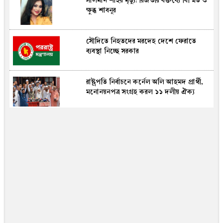
সালমান শাহর মৃত্যু: রিজভীর বক্তব্যে বিস্মিত ও
ক্ষুব্ধ শাবনূর
সৌদিতে নিহতদের মরদেহ দেশে ফেরাতে
ব্যবস্থা নিচ্ছে সরকার
রাষ্ট্রপতি নির্বাচনে কর্নেল অলি আহমদ প্রার্থী,
মনোনয়নপত্র সংগ্রহ করল ১১ দলীয় ঐক্য
পরীক্ষায় ফেল বা খারাপ মানেই শেষ নয়, ঘুরে
দাঁড়ানোর সুযোগ এখনই
পরীক্ষায় ফেল করেও যেভাবে বিশ্বজয় করলেন
তারা!
প্রধানমন্ত্রী তারেক রহমানের সঙ্গে ভারতীয়
হাইকমিশনারের বৈঠক