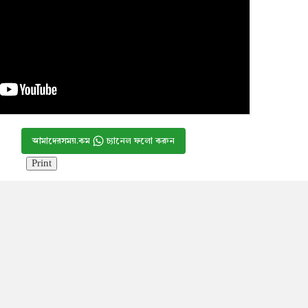
আমাদেরসময়.কম
চ্যানেল ফলো করুন
Print