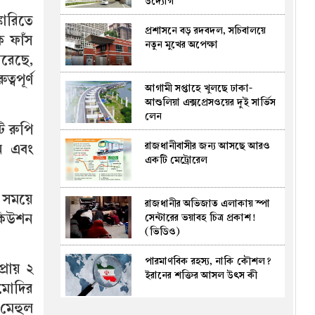
উদ্যোগ
কৌশল
কারিতে
প্রশাসনে বড় রদবদল, সচিবালয়ে
ঢাকা-সিলেট মহাসড়কে দুই বাসের
ে ফাঁস
নতুন মুখের অপেক্ষা
সংঘর্ষ, নিহত ৮
করেছে,
বপূর্ণ
আগামী সপ্তাহে খুলছে ঢাকা-
মস্তিষ্কের বিভ্রমেই জন্ম নেয়
আশুলিয়া এক্সপ্রেসওয়ের দুই সার্ভিস
ভূতবিশ্বাস
লেন
ি রুপি
রাজধানীবাসীর জন্য আসছে আরও
ি এবং
১ লাখ ১৯ হাজার শিক্ষক-কর্মচারীর
একটি মেট্রোরেল
জন্য বড় সুখবর
ই সময়ে
রাজধানীর অভিজাত এলাকায় স্পা
চিকিৎসার জন্য গাঁজার চাষে
কিউশন
সেন্টারের ভয়াবহ চিত্র প্রকাশ!
অনুমোদন দিল নেপালের গণ্ডকী
(ভিডিও)
প্রদেশ
পারমাণবিক রহস্য, নাকি কৌশল?
যে কৌশলে ৮০ কোটি মানুষকে
্রায় ২
ইরানের শক্তির আসল উৎস কী
দারিদ্র্য থেকে তুলে বিশ্ব অর্থনীতির
 মোদির
দ্বিতীয় বৃহত্তম শক্তি হলো চীন
 মেহুল