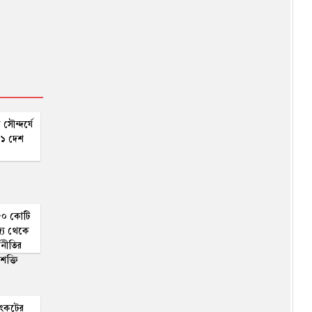
 সৌন্দর্যে
 ১১ দেশ
৮০ কোটি
্র্য থেকে
্থনীতির
 শক্তি
সংকটের