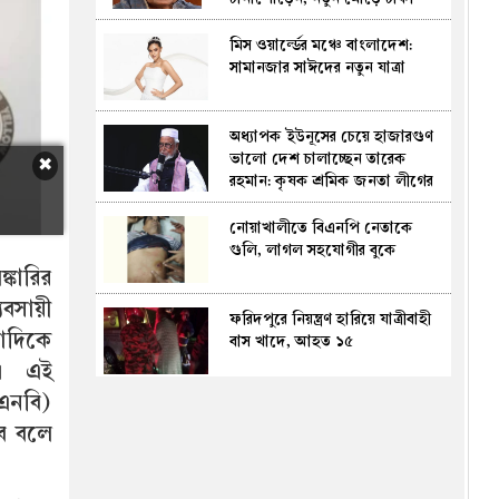
দিল্লি সম্পর্ক
মিস ওয়ার্ল্ডের মঞ্চে বাংলাদেশ:
সামানজার সাঈদের নতুন যাত্রা
অধ্যাপক ইউনূসের চেয়ে হাজারগুণ
ভালো দেশ চালাচ্ছেন তারেক
✖
রহমান: কৃষক শ্রমিক জনতা লীগের
সভাপতি কাদের সিদ্দিকী
নোয়াখালীতে বিএনপি নেতাকে
গুলি, লাগল সহযোগীর বুকে
কারির
বসায়ী
ফরিদপুরে নিয়ন্ত্রণ হারিয়ে যাত্রীবাহী
োদিকে
বাস খাদে, আহত ১৫
ছে। এই
িএনবি)
দেশের ২৩তম রাষ্ট্রপতি নির্বাচন:
বে বলে
সম্ভাব্য প্রার্থী হিসেবে হিসেবে
আলোচনায় যারা