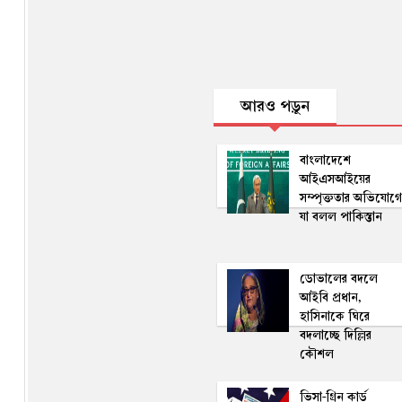
আরও পড়ুন
বাংলাদেশে
আইএসআইয়ের
সম্পৃক্ততার অভিযোগে
যা বলল পাকিস্তান
ডোভালের বদলে
আইবি প্রধান,
হাসিনাকে ঘিরে
বদলাচ্ছে দিল্লির
কৌশল
ভিসা-গ্রিন কার্ড