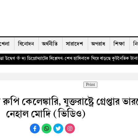
খেলা
বিনোদন
অর্থনীতি
সারাদেশ
অপরাধ
শিক্ষা
নি
্যাটের বিশ্লেষণ: শেখ হাসিনাকে ঘিরে বাড়ছে কূটনৈতিক টানাপোড়েন, নতুন মোড়ে ঢাকা-
Print
পি কেলেঙ্কারি, যুক্তরাষ্ট্রে গ্রেপ্তার ভা
নেহাল মোদি (ভিডিও)