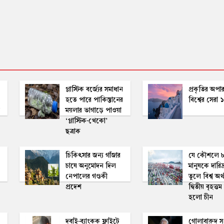
প্লাস্টিক বর্জ্যের সমাধান
প্রকৃতির অপার
হতে পারে পাকিস্তানের
বিশ্বের সেরা
ময়লার ভাগাড়ে পাওয়া
‘প্লাস্টিক-খেকো’
ছত্রাক
চিকিৎসার জন্য গাঁজার
যে কৌশলে 
চাষে অনুমোদন দিল
মানুষকে দারিদ
নেপালের গণ্ডকী
তুলে বিশ্ব অর
প্রদেশ
দ্বিতীয় বৃহত্তম
হলো চীন
দুবাই-ব্যাংকক ফ্লাইটে
গোলাবারুদ 