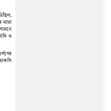
রাতারাতি কোটিপতি হতে বান্ধবীদের
সঙ্গে পর্নোগ্রাফি তৈরি, সফলতা
আসতেই সব ভেস্তে দিল পুলিশ!
েছিল,
(ভিডিও)
র মামা
চট্টগ্রামে ট্র্যাফিক ব্যবস্থাপনায়
নিয়োজিত শিক্ষার্থীদের অব্যাহতি
 সামনে
োদি ও
৬ মাসের মূল্যায়নে বাড়তে পারে
মন্ত্রিসভার আকার, বদলাতে পারে
দায়িত্ব
র্পণের
 চোকসি
অভিনেতা ইলিয়াস কাঞ্চন অসুস্থ:
লন্ডনে চিকিৎসা, এখন কিছুটা
উন্নতি